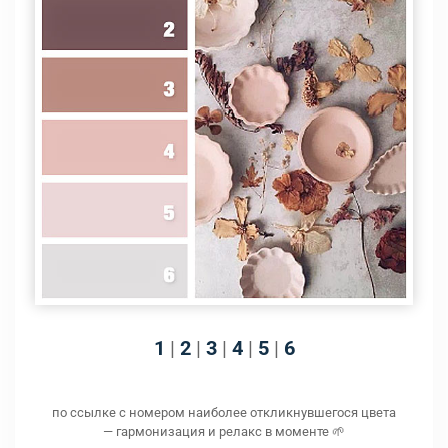
1
|
2
|
3
|
4
|
5
|
6
по ссылке с номером наиболее откликнувшегося цвета
— гармонизация и релакс в моменте 🌱