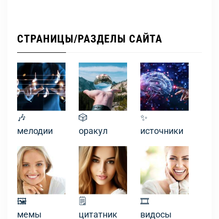
СТРАНИЦЫ/РАЗДЕЛЫ САЙТА
🎶
🎲
✨
мелодии
оракул
источники
🖼
🗒
🎞
мемы
цитатник
видосы