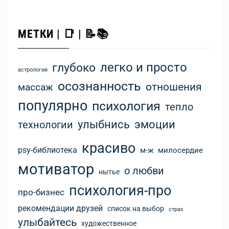
МЕТКИ | 📑 | 📝📚
легко и просто
глубоко
астрология
осознанность
отношения
массаж
популярно
психология
тепло
улыбнись
эмоции
технологии
красиво
psy-библиотека
м-ж
милосердие
мотиватор
о любви
нытье
психология-про
про-бизнес
рекомендации друзей
список на выбор
страх
улыбайтесь
художественное