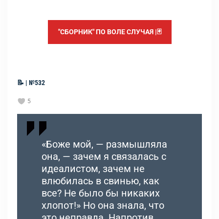
"СБОРНИК" ПО ВОЛЕ СЛУЧАЯ |🃏
📝 | №532
5
«Боже мой, — размышляла
она, — зачем я связалась с
идеалистом, зачем не
влюбилась в свинью, как
все? Не было бы никаких
хлопот!» Но она знала, что
это неправда. Напротив,