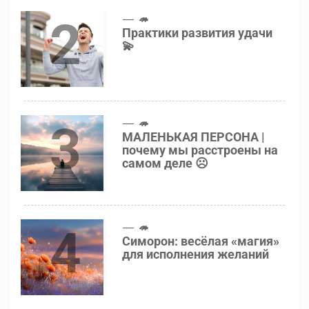
2
🦔
Практики развития удачи
💫
3
🦔
МАЛЕНЬКАЯ ПЕРСОНА |
почему мы расстроены на
самом деле ☹️
4
🦔
Симорон: весёлая «магия»
для исполнения желаний