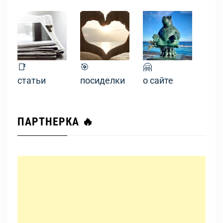
📑
🎯
🤗
статьи
посиделки
о сайте
ПАРТНЕРКА 🔥