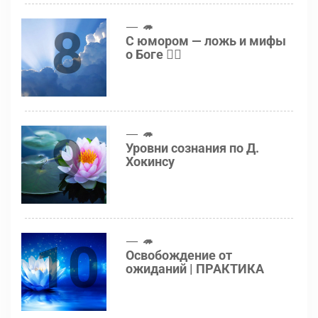
8
🦔
С юмором — ложь и мифы
о Боге 👍🏻
9
🦔
Уровни сознания по Д.
Хокинсу
10
🦔
Освобождение от
ожиданий | ПРАКТИКА