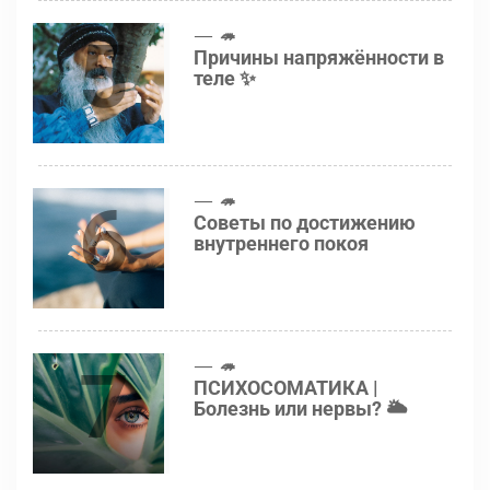
5
🦔
Причины напряжённости в
теле ✨
6
🦔
Советы по достижению
внутреннего покоя
7
🦔
ПСИХОСОМАТИКА |
Болезнь или нервы? 🌥