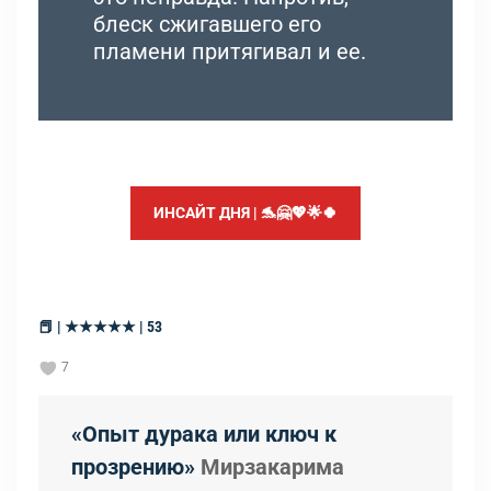
блеск сжигавшего его
пламени притягивал и ее.
ИНСАЙТ ДНЯ | 🐬🤗💖🌟🍀
📕 | ★★★★★ | 53
7
«Опыт дурака или ключ к
прозрению»
Мирзакарима