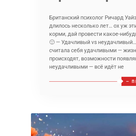
Британский психолог Ричард Уай
длилось несколько лет… ох уж эт
корми, дай провести какое-нибу
🙂 — Удачливый vs неудачливый…
считала себя удачливыми — жизн
происходят, возможности появля
неудачливыми — всё идёт не
— П