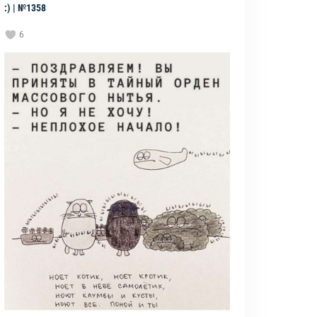
:) | №1358
6