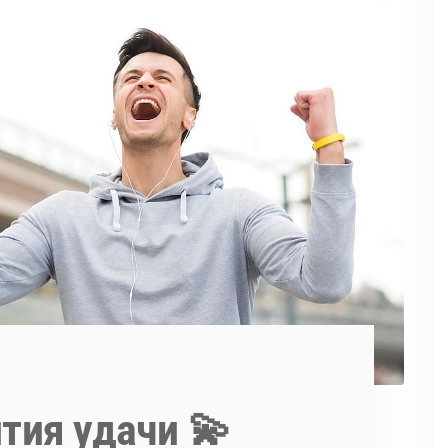
тия удачи 💫