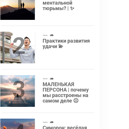
1
ментальной
тюрьмы? | ✨
2
🦔
Практики развития
удачи 💫
3
🦔
МАЛЕНЬКАЯ
ПЕРСОНА | почему
мы расстроены на
самом деле ☹️
🦔
Симорон: весёлая