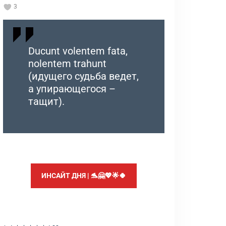
3
Ducunt volentem fata,
nolentem trahunt
(идущего судьба ведет,
а упирающегося –
тащит).
ИНСАЙТ ДНЯ | 🐬🤗💖🌟🍀