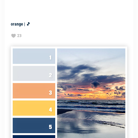
orange | 🎵
23