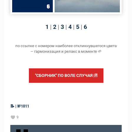
1
|
2
|
3
|
4
|
5
|
6
по ссылке с номером наиболее откликнувшегося цвета
— гармонизация и релакс в моменте 🌱
"СБОРНИК" ПО ВОЛЕ СЛУЧАЯ |🃏
📝 | №1011
9