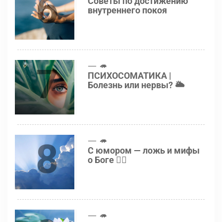
6
Советы по достижению
внутреннего покоя
7
🦔
ПСИХОСОМАТИКА |
Болезнь или нервы? 🌥
8
🦔
С юмором — ложь и мифы
о Боге 👍🏻
🦔