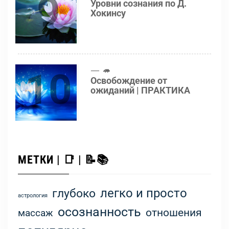
9
Уровни сознания по Д.
Хокинсу
10
🦔
Освобождение от
ожиданий | ПРАКТИКА
МЕТКИ | 📑 | 📝📚
легко и просто
глубоко
астрология
осознанность
отношения
массаж