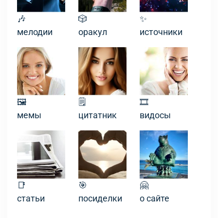
🎶
🎲
✨
мелодии
оракул
источники
🖼
🗒
🎞
мемы
цитатник
видосы
📑
🎯
🤗
статьи
посиделки
о сайте