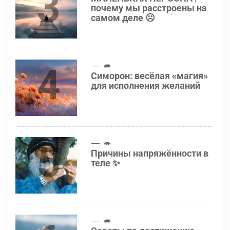
3
почему мы расстроены на
самом деле ☹️
4
🦔
Симорон: весёлая «магия»
для исполнения желаний
5
🦔
Причины напряжённости в
теле ✨
🦔