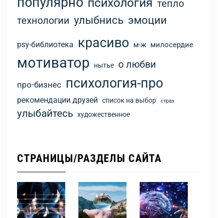
популярно
психология
тепло
улыбнись
эмоции
технологии
красиво
psy-библиотека
м-ж
милосердие
мотиватор
о любви
нытье
психология-про
про-бизнес
рекомендации друзей
список на выбор
страх
улыбайтесь
художественное
СТРАНИЦЫ/РАЗДЕЛЫ САЙТА