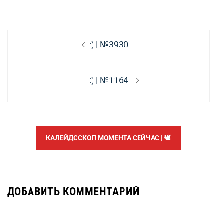
Навигация
Предыдущая
:) | №3930
по
запись:
записям
Следующая
:) | №1164
запись:
КАЛЕЙДОСКОП МОМЕНТА СЕЙЧАС | 🕊️
ДОБАВИТЬ КОММЕНТАРИЙ