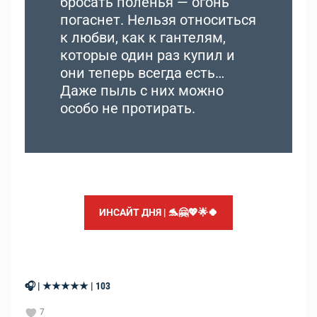
бросать поленья — огонь
погаснет. Нельзя относиться
к любви, как к гантелям,
которые один раз купил и
они теперь всегда есть…
Даже пыль с них можно
особо не протирать.
ИНСАЙТ ДНЯ | 🐬🤗💖🌟🍀
🎧 | ★★★★★ | 103
7