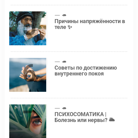
5
🦔
Причины напряжённости в
теле ✨
6
🦔
Советы по достижению
внутреннего покоя
7
🦔
ПСИХОСОМАТИКА |
Болезнь или нервы? 🌥