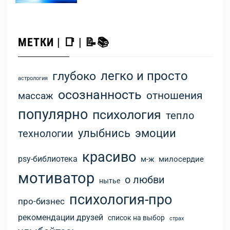
МЕТКИ | 📑 | 📝📚
легко и просто
глубоко
астрология
осознанность
отношения
массаж
популярно
психология
тепло
улыбнись
эмоции
технологии
красиво
psy-библиотека
м-ж
милосердие
мотиватор
о любви
нытье
психология-про
про-бизнес
рекомендации друзей
список на выбор
страх