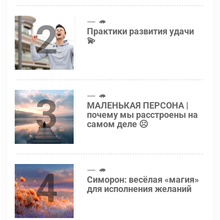
2
🦔
Практики развития удачи
💫
3
🦔
МАЛЕНЬКАЯ ПЕРСОНА |
почему мы расстроены на
самом деле ☹️
4
🦔
Симорон: весёлая «магия»
для исполнения желаний