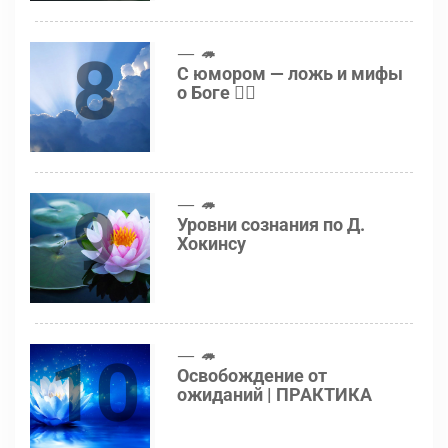
8
🦔
С юмором — ложь и мифы
о Боге 👍🏻
9
🦔
Уровни сознания по Д.
Хокинсу
10
🦔
Освобождение от
ожиданий | ПРАКТИКА