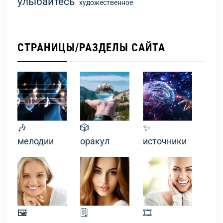
улыбайтесь
художественное
СТРАНИЦЫ/РАЗДЕЛЫ САЙТА
🎶
🎲
✨
мелодии
оракул
источники
🖼
🗒
🎞