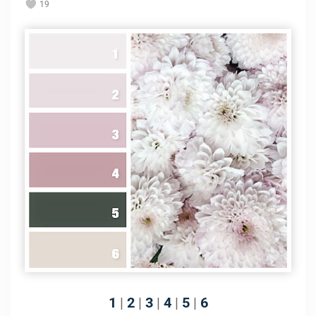
19
1
|
2
|
3
|
4
|
5
|
6