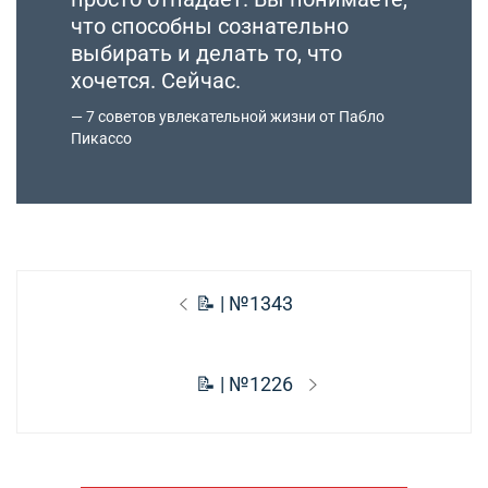
что способны сознательно
выбирать и делать то, что
хочется. Сейчас.
7 советов увлекательной жизни от Пабло
Пикассо
Навигация
Предыдущая
📝 | №1343
по
запись:
записям
Следующая
📝 | №1226
запись: