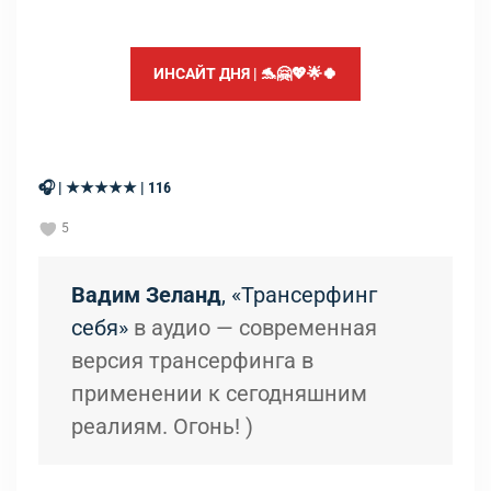
ИНСАЙТ ДНЯ | 🐬🤗💖🌟🍀
🎧 | ★★★★★ | 116
5
Вадим Зеланд
, «Трансерфинг
себя»
в аудио — современная
версия трансерфинга в
применении к сегодняшним
реалиям. Огонь! )