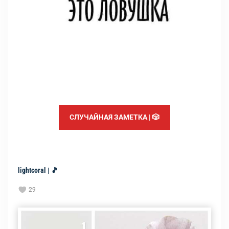
СЛУЧАЙНАЯ ЗАМЕТКА | 🎲
lightcoral | 🎵
29