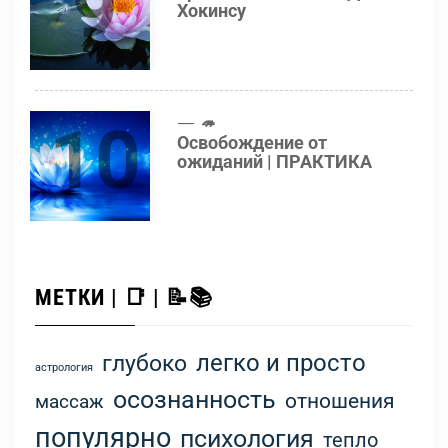
9
Хокинсу
10
🦔
Освобождение от
ожиданий | ПРАКТИКА
МЕТКИ | 📑 | 📝📚
легко и просто
глубоко
астрология
осознанность
отношения
массаж
популярно
психология
тепло