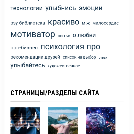
улыбнись
эмоции
технологии
красиво
psy-библиотека
м-ж
милосердие
мотиватор
о любви
нытье
психология-про
про-бизнес
рекомендации друзей
список на выбор
страх
улыбайтесь
художественное
СТРАНИЦЫ/РАЗДЕЛЫ САЙТА