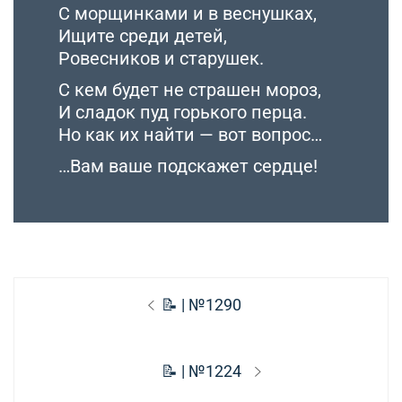
С морщинками и в веснушках,
Ищите среди детей,
Ровесников и старушек.
С кем будет не страшен мороз,
И сладок пуд горького перца.
Но как их найти — вот вопрос…
…Вам ваше подскажет сердце!
Навигация
Предыдущая
📝 | №1290
по
запись:
записям
Следующая
📝 | №1224
запись: