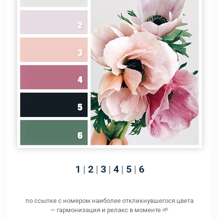
1
|
2
|
3
|
4
|
5
|
6
по ссылке с номером наиболее откликнувшегося цвета
— гармонизация и релакс в моменте 🌱