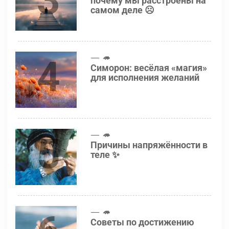
почему мы расстроены на
самом деле ☹️
4
🦔
Симорон: весёлая «магия»
для исполнения желаний
5
🦔
Причины напряжённости в
теле ✨
🦔
Советы по достижению