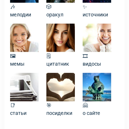
🎶
🎲
✨
мелодии
оракул
источники
🖼
🗒
🎞
мемы
цитатник
видосы
📑
🎯
🤗
статьи
посиделки
о сайте