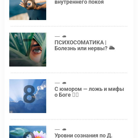
6
внутреннего покоя
7
🦔
ПСИХОСОМАТИКА |
Болезнь или нервы? 🌥
8
🦔
С юмором — ложь и мифы
о Боге 👍🏻
🦔
Уровни сознания по Д.