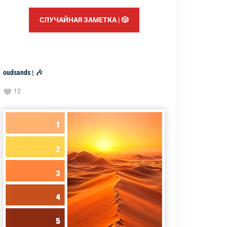
СЛУЧАЙНАЯ ЗАМЕТКА | 🎲
oudsands | 🎶
12