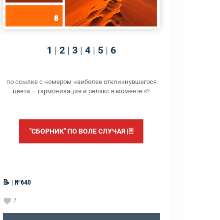
1
|
2
|
3
|
4
|
5
|
6
по ссылке с номером наиболее откликнувшегося
цвета — гармонизация и релакс в моменте 🌱
"СБОРНИК" ПО ВОЛЕ СЛУЧАЯ |🃏
📝 | №640
7