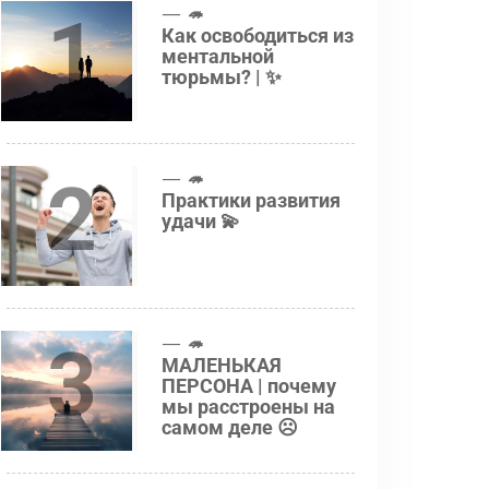
1
🦔
Как освободиться из
ментальной
тюрьмы? | ✨
2
🦔
Практики развития
удачи 💫
3
🦔
МАЛЕНЬКАЯ
ПЕРСОНА | почему
мы расстроены на
самом деле ☹️