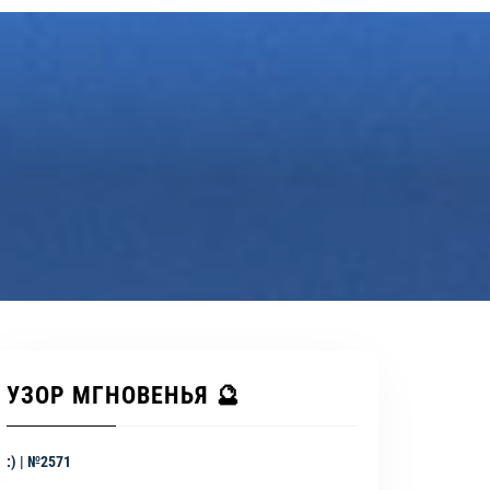
УЗОР МГНОВЕНЬЯ 🔮
:) | №2571