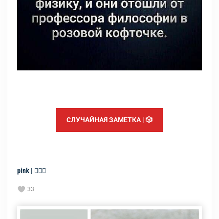
СЛУЧАЙНАЯ ЗАМЕТКА | 🎲
pink | 🧘🏻‍♀️
33