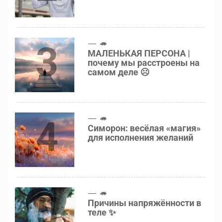
3
🦔
МАЛЕНЬКАЯ ПЕРСОНА |
почему мы расстроены на
самом деле ☹️
4
🦔
Симорон: весёлая «магия»
для исполнения желаний
5
🦔
Причины напряжённости в
теле ✨