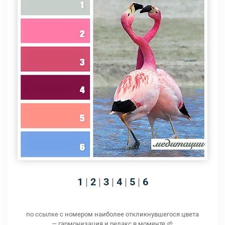
1
|
2
|
3
|
4
|
5
|
6
по ссылке с номером наиболее откликнувшегося цвета
— гармонизация и релакс в моменте 🌱