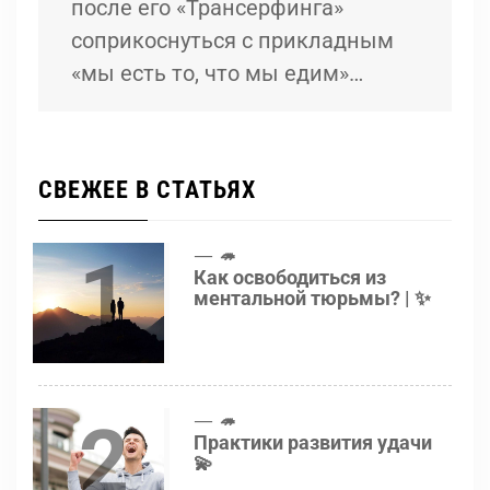
после его «Трансерфинга»
соприкоснуться с прикладным
«мы есть то, что мы едим»…
СВЕЖЕЕ В СТАТЬЯХ
1
🦔
Как освободиться из
ментальной тюрьмы? | ✨
2
🦔
Практики развития удачи
💫