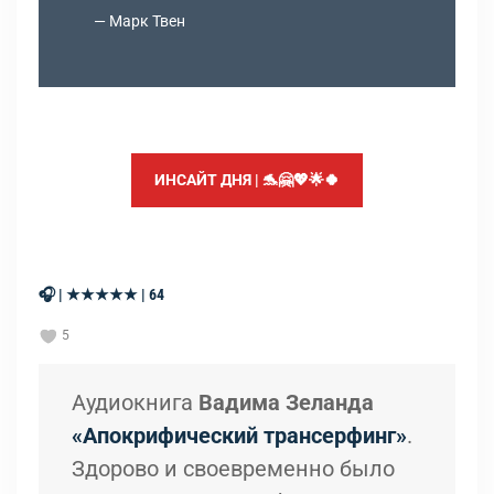
Марк Твен
ИНСАЙТ ДНЯ | 🐬🤗💖🌟🍀
🎧 | ★★★★★ | 64
5
Аудиокнига
Вадима Зеланда
«Апокрифический трансерфинг»
.
Здорово и своевременно было