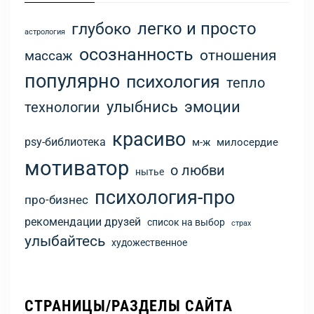
легко и просто
глубоко
астрология
осознанность
отношения
массаж
популярно
психология
тепло
улыбнись
эмоции
технологии
красиво
psy-библиотека
м-ж
милосердие
мотиватор
о любви
нытье
психология-про
про-бизнес
рекомендации друзей
список на выбор
страх
улыбайтесь
художественное
СТРАНИЦЫ/РАЗДЕЛЫ САЙТА