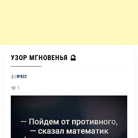
УЗОР МГНОВЕНЬЯ 🔮
:) | №822
5