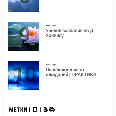
9
🦔
Уровни сознания по Д.
Хокинсу
10
🦔
Освобождение от
ожиданий | ПРАКТИКА
МЕТКИ | 📑 | 📝📚