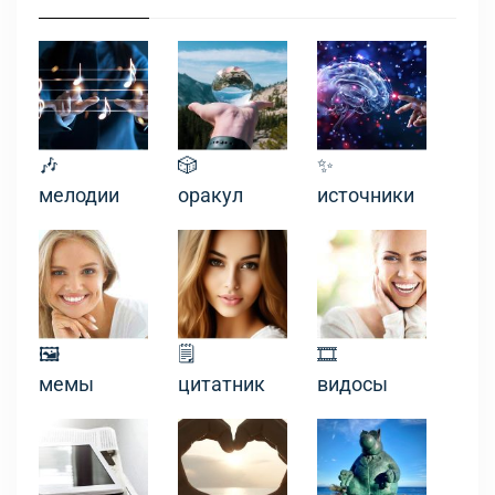
🎶
🎲
✨
мелодии
оракул
источники
🖼
🗒
🎞
мемы
цитатник
видосы