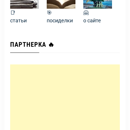
📑
🎯
🤗
статьи
посиделки
о сайте
ПАРТНЕРКА 🔥