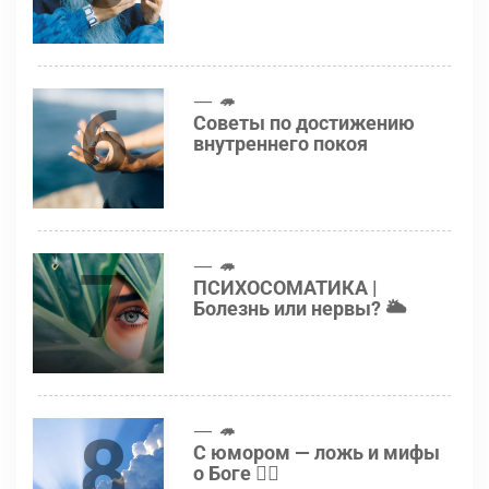
6
🦔
Советы по достижению
внутреннего покоя
7
🦔
ПСИХОСОМАТИКА |
Болезнь или нервы? 🌥
8
🦔
С юмором — ложь и мифы
о Боге 👍🏻