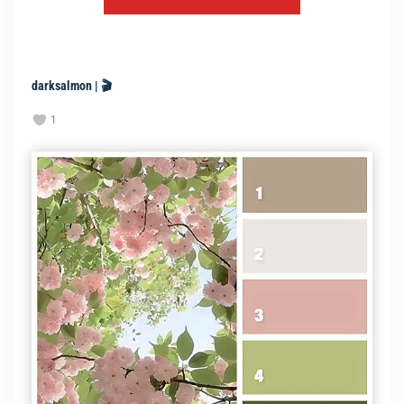
darksalmon | 🎬
1