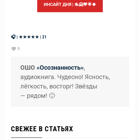
ИНСАЙТ ДНЯ | 🐬🤗💖🌟🍀
🎧 | ★★★★★ | 21
5
ОШО
«Осознанность»
,
аудиокнига. Чудесно! Ясность,
лёгкость, восторг! Звёзды
— рядом! 🙂
СВЕЖЕЕ В СТАТЬЯХ