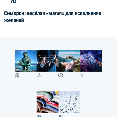
УМ
Симорон: весёлая «магия» для исполнения
желаний
🤗
🎶
🎲
✨
📰
📆