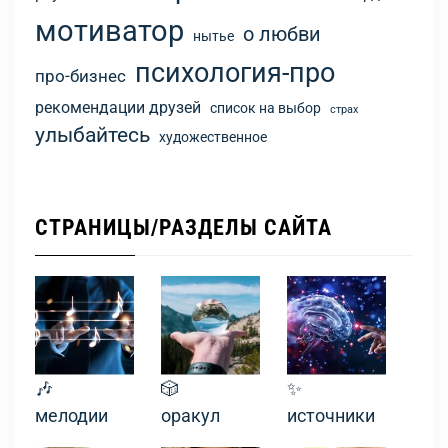
мотиватор
о любви
нытье
психология-про
про-бизнес
рекомендации друзей
список на выбор
страх
улыбайтесь
художественное
СТРАНИЦЫ/РАЗДЕЛЫ САЙТА
🎶
🎲
✨
мелодии
оракул
источники