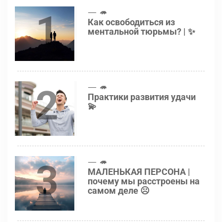
1
🦔
Как освободиться из
ментальной тюрьмы? | ✨
2
🦔
Практики развития удачи
💫
3
🦔
МАЛЕНЬКАЯ ПЕРСОНА |
почему мы расстроены на
самом деле ☹️