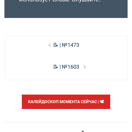
Навигация
Предыдущая
📝 | №1473
по
запись:
записям
Следующая
📝 | №1603
запись:
КАЛЕЙДОСКОП МОМЕНТА СЕЙЧАС | 🕊️