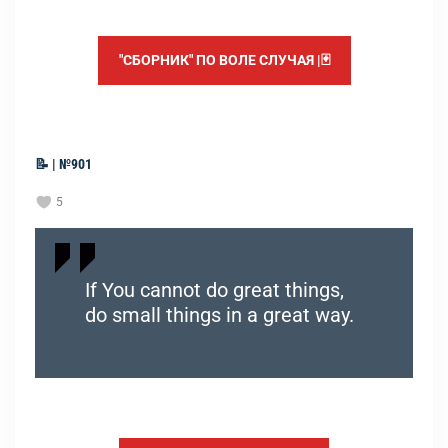
"СБОРНИК" ПО ВОЛЕ СЛУЧАЯ |🃏
📝 | №901
5
If You cannot do great things,
do small things in a great way.