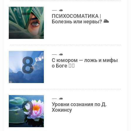
7
🦔
ПСИХОСОМАТИКА |
Болезнь или нервы? 🌥
8
🦔
С юмором — ложь и мифы
о Боге 👍🏻
9
🦔
Уровни сознания по Д.
Хокинсу