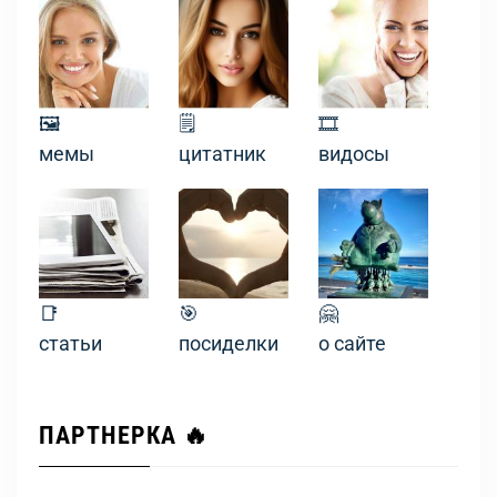
🖼
🗒
🎞
мемы
цитатник
видосы
📑
🎯
🤗
статьи
посиделки
о сайте
ПАРТНЕРКА 🔥