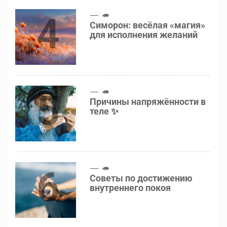
4
🦔
Симорон: весёлая «магия»
для исполнения желаний
5
🦔
Причины напряжённости в
теле ✨
6
🦔
Советы по достижению
внутреннего покоя