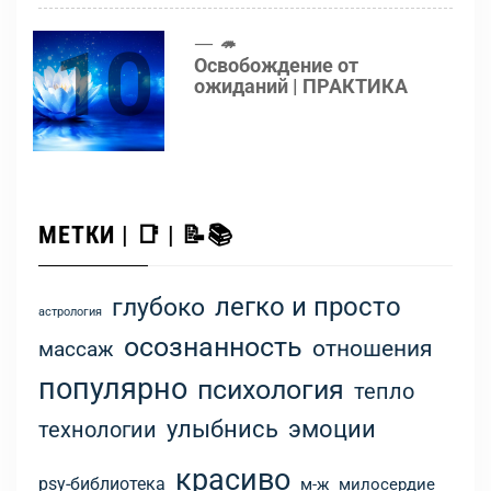
10
🦔
Освобождение от
ожиданий | ПРАКТИКА
МЕТКИ | 📑 | 📝📚
легко и просто
глубоко
астрология
осознанность
отношения
массаж
популярно
психология
тепло
улыбнись
эмоции
технологии
красиво
psy-библиотека
м-ж
милосердие