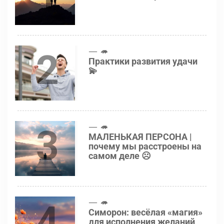
2
🦔
Практики развития удачи
💫
3
🦔
МАЛЕНЬКАЯ ПЕРСОНА |
почему мы расстроены на
самом деле ☹️
4
🦔
Симорон: весёлая «магия»
для исполнения желаний