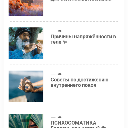
5
🦔
Причины напряжённости в
теле ✨
6
🦔
Советы по достижению
внутреннего покоя
🦔
ПСИХОСОМАТИКА |