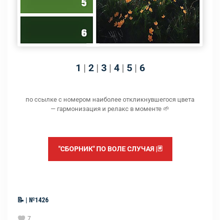
1
|
2
|
3
|
4
|
5
|
6
по ссылке с номером наиболее откликнувшегося цвета
— гармонизация и релакс в моменте 🌱
"СБОРНИК" ПО ВОЛЕ СЛУЧАЯ |🃏
📝 | №1426
7