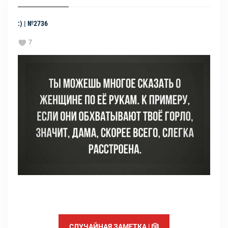
:) | №2736
7
СЛУЧАЙНАЯ ЗАМЕТКА | 🎲