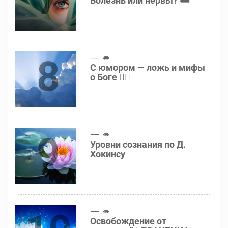
7
Болезнь или нервы? 🌥
8
🦔
С юмором — ложь и мифы
о Боге 👍🏻
9
🦔
Уровни сознания по Д.
Хокинсу
🦔
Освобождение от