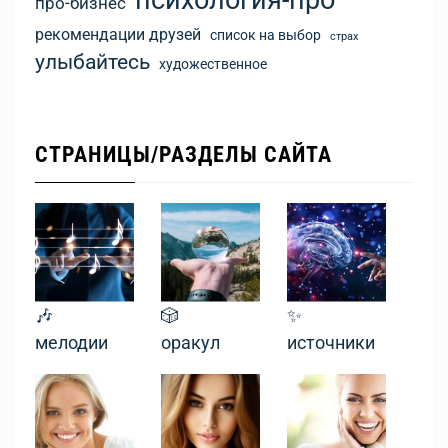
психология-про
про-бизнес
рекомендации друзей
список на выбор
страх
улыбайтесь
художественное
СТРАНИЦЫ/РАЗДЕЛЫ САЙТА
🎶
🎲
✨
мелодии
оракул
источники