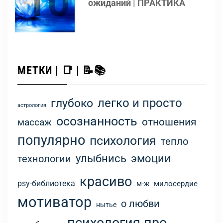
10
ожиданий | ПРАКТИКА
МЕТКИ | 📑 | 📝📚
легко и просто
глубоко
астрология
осознанность
отношения
массаж
популярно
психология
тепло
улыбнись
эмоции
технологии
красиво
psy-библиотека
м-ж
милосердие
мотиватор
о любви
нытье