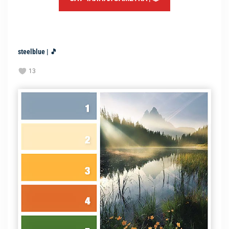
steelblue | 🎵
13