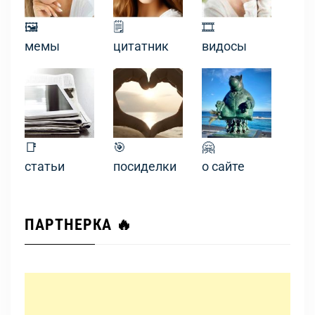
🖼
🗒
🎞
мемы
цитатник
видосы
📑
🎯
🤗
статьи
посиделки
о сайте
ПАРТНЕРКА 🔥