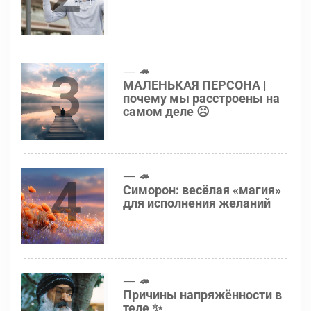
3
🦔
МАЛЕНЬКАЯ ПЕРСОНА |
почему мы расстроены на
самом деле ☹️
4
🦔
Симорон: весёлая «магия»
для исполнения желаний
5
🦔
Причины напряжённости в
теле ✨