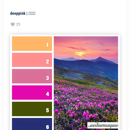
deeppink | 🧘🏻‍♀️
25