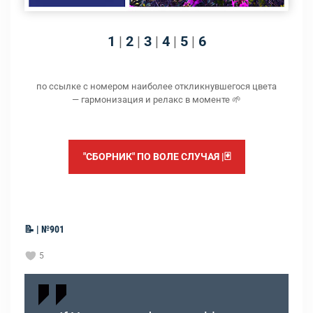
1
|
2
|
3
|
4
|
5
|
6
по ссылке с номером наиболее откликнувшегося цвета
— гармонизация и релакс в моменте 🌱
"СБОРНИК" ПО ВОЛЕ СЛУЧАЯ |🃏
📝 | №901
5