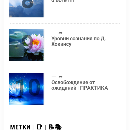
о Боге 👍🏻
9
🦔
Уровни сознания по Д.
Хокинсу
10
🦔
Освобождение от
ожиданий | ПРАКТИКА
МЕТКИ | 📑 | 📝📚