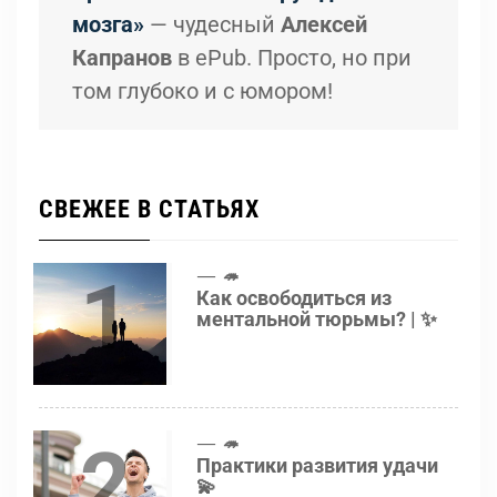
мозга»
— чудесный
Алексей
Капранов
в ePub. Просто, но при
том глубоко и с юмором!
СВЕЖЕЕ В СТАТЬЯХ
1
🦔
Как освободиться из
ментальной тюрьмы? | ✨
2
🦔
Практики развития удачи
💫