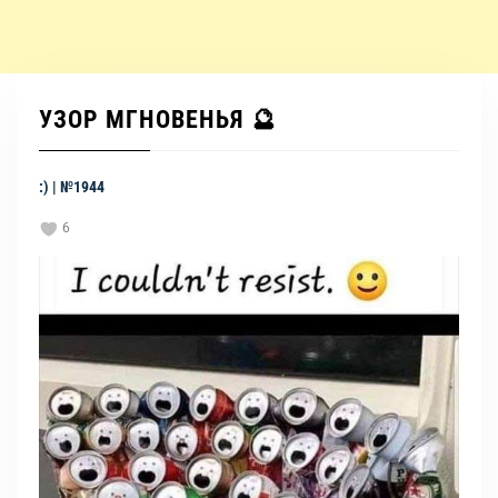
УЗОР МГНОВЕНЬЯ 🔮
:) | №1944
6