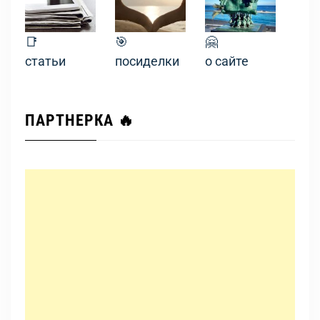
📑
🎯
🤗
статьи
посиделки
о сайте
ПАРТНЕРКА 🔥