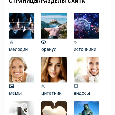
СТРАНИЦЫ/РАЗДЕЛЫ САЙТА
🎶
🎲
✨
мелодии
оракул
источники
🖼
🗒
🎞
мемы
цитатник
видосы