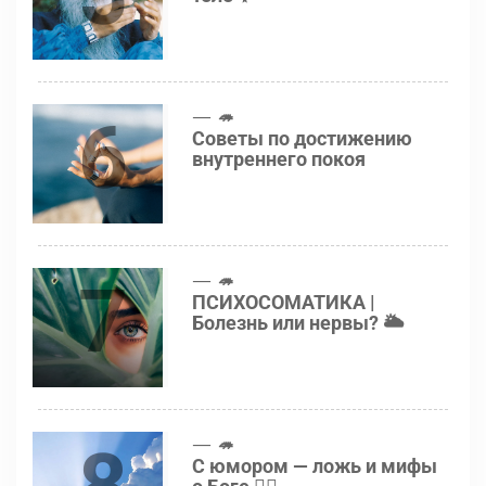
6
🦔
Советы по достижению
внутреннего покоя
7
🦔
ПСИХОСОМАТИКА |
Болезнь или нервы? 🌥
8
🦔
С юмором — ложь и мифы