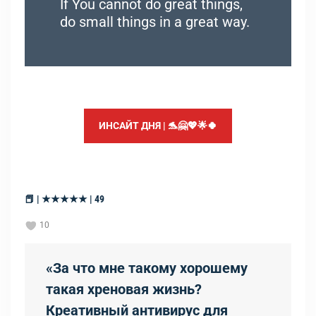
If You cannot do great things,
do small things in a great way.
ИНСАЙТ ДНЯ | 🐬🤗💖🌟🍀
📕 | ★★★★★ | 49
10
«За что мне такому хорошему
такая хреновая жизнь?
Креативный антивирус для