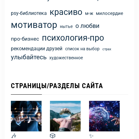
красиво
psy-библиотека
м-ж
милосердие
мотиватор
о любви
нытье
психология-про
про-бизнес
рекомендации друзей
список на выбор
страх
улыбайтесь
художественное
СТРАНИЦЫ/РАЗДЕЛЫ САЙТА
🎶
🎲
✨