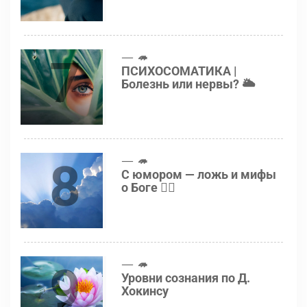
7
🦔
ПСИХОСОМАТИКА |
Болезнь или нервы? 🌥
8
🦔
С юмором — ложь и мифы
о Боге 👍🏻
9
🦔
Уровни сознания по Д.
Хокинсу