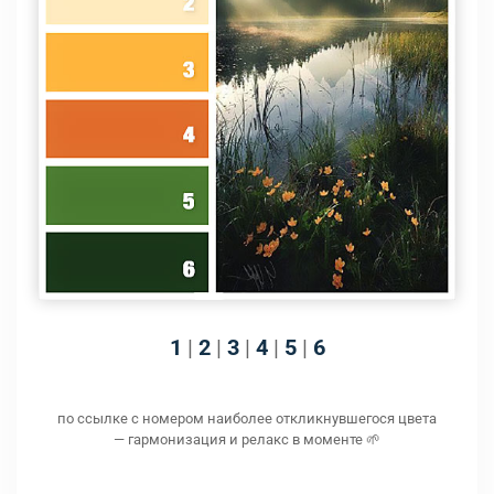
1
|
2
|
3
|
4
|
5
|
6
по ссылке с номером наиболее откликнувшегося цвета
— гармонизация и релакс в моменте 🌱