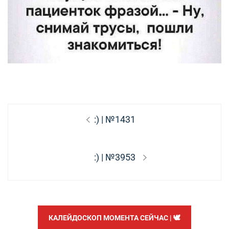
Навигация
Предыдущая
:) | №1431
по
запись:
записям
Следующая
:) | №3953
запись:
КАЛЕЙДОСКОП МОМЕНТА СЕЙЧАС | 🕊️