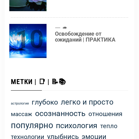
10
🦔
Освобождение от
ожиданий | ПРАКТИКА
МЕТКИ | 📑 | 📝📚
легко и просто
глубоко
астрология
осознанность
отношения
массаж
популярно
психология
тепло
улыбнись
эмоции
технологии