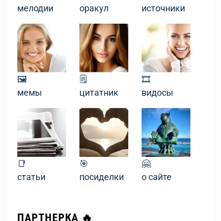
мелодии
оракул
источники
🖼
🗒
🎞
мемы
цитатник
видосы
📑
🎯
🤗
статьи
посиделки
о сайте
ПАРТНЕРКА 🔥