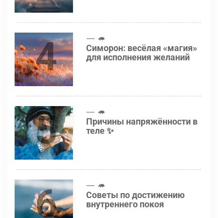
4
🦔
Симорон: весёлая «магия»
для исполнения желаний
5
🦔
Причины напряжённости в
теле ✨
6
🦔
Советы по достижению
внутреннего покоя