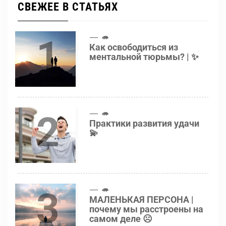
СВЕЖЕЕ В СТАТЬЯХ
1
🦔
Как освободиться из
ментальной тюрьмы? | ✨
2
🦔
Практики развития удачи
💫
3
🦔
МАЛЕНЬКАЯ ПЕРСОНА |
почему мы расстроены на
самом деле ☹️