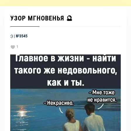
УЗОР МГНОВЕНЬЯ 🔮
:) | №3545
1