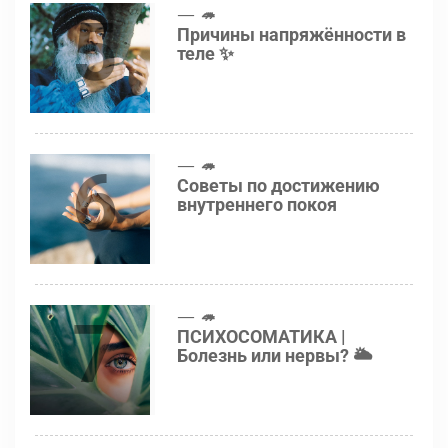
5
🦔
Причины напряжённости в
теле ✨
6
🦔
Советы по достижению
внутреннего покоя
7
🦔
ПСИХОСОМАТИКА |
Болезнь или нервы? 🌥