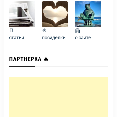
📑
🎯
🤗
статьи
посиделки
о сайте
ПАРТНЕРКА 🔥