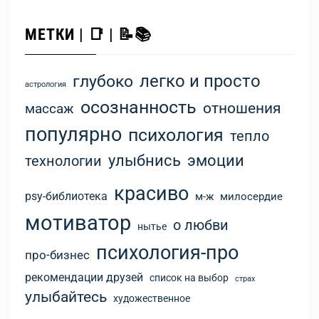
МЕТКИ | 📑 | 📝📚
легко и просто
глубоко
астрология
осознанность
отношения
массаж
популярно
психология
тепло
улыбнись
эмоции
технологии
красиво
psy-библиотека
м-ж
милосердие
мотиватор
о любви
нытье
психология-про
про-бизнес
рекомендации друзей
список на выбор
страх
улыбайтесь
художественное