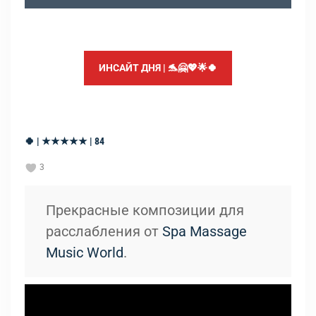
ИНСАЙТ ДНЯ | 🐬🤗💖🌟🍀
🍀 | ★★★★★ | 84
3
Прекрасные композиции для
расслабления от
Spa Massage
Music World
.