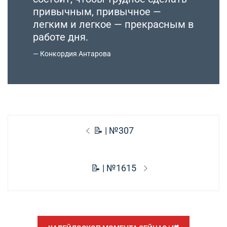
привычным, привычное —
легким и легкое — прекрасным в
работе дня.
Конкордия Антарова
Навигация
Предыдущая
📝 | №307
по
запись:
записям
Следующая
📝 | №1615
запись: