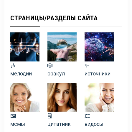
СТРАНИЦЫ/РАЗДЕЛЫ САЙТА
🎶
🎲
✨
мелодии
оракул
источники
🖼
🗒
🎞
мемы
цитатник
видосы