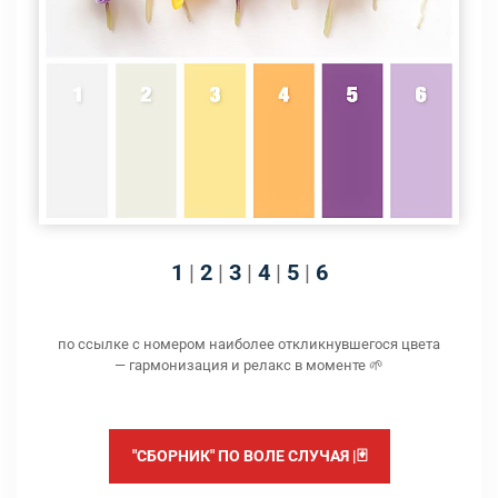
1
|
2
|
3
|
4
|
5
|
6
по ссылке с номером наиболее откликнувшегося цвета
— гармонизация и релакс в моменте 🌱
"СБОРНИК" ПО ВОЛЕ СЛУЧАЯ |🃏