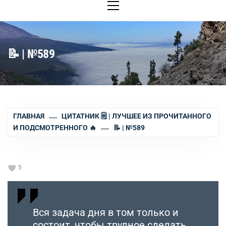
меню
📝 | №589
ГЛАВНАЯ
ЦИТАТНИК 🗒 | ЛУЧШЕЕ ИЗ ПРОЧИТАННОГО
И ПОДСМОТРЕННОГО 🔥
📝 | №589
5
Вся задача дня в том только и
состоит, чтобы трудное сделать