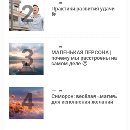
2
🦔
Практики развития удачи
💫
3
🦔
МАЛЕНЬКАЯ ПЕРСОНА |
почему мы расстроены на
самом деле ☹️
4
🦔
Симорон: весёлая «магия»
для исполнения желаний