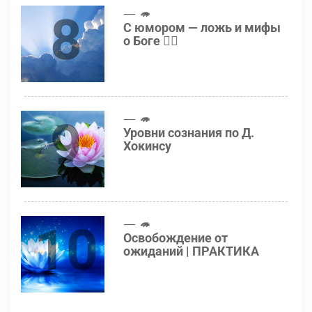
8
🦔
С юмором — ложь и мифы
о Боге 👍🏻
9
🦔
Уровни сознания по Д.
Хокинсу
10
🦔
Освобождение от
ожиданий | ПРАКТИКА