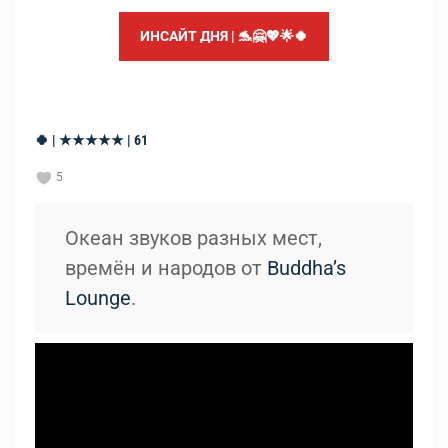
ИНСАЙТ ДНЯ | 🐬🤗💖🌟🍀
🍀 | ★★★★★ | 61
5
Океан звуков разных мест,
времён и народов от
Buddha’s
Lounge
.