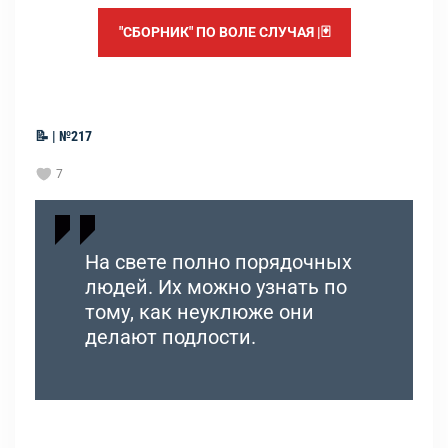
"СБОРНИК" ПО ВОЛЕ СЛУЧАЯ |🃏
📝 | №217
7
На свете полно порядочных
людей. Их можно узнать по
тому, как неуклюже они
делают подлости.