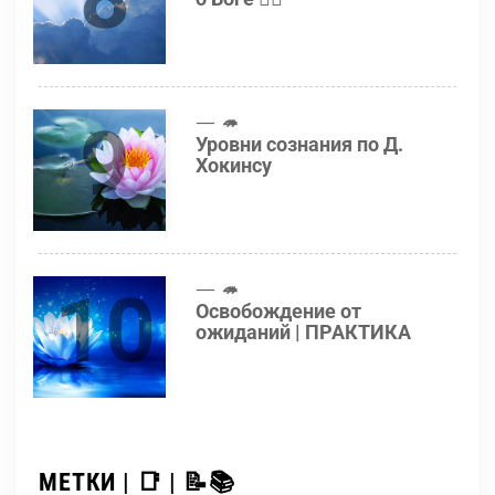
9
🦔
Уровни сознания по Д.
Хокинсу
10
🦔
Освобождение от
ожиданий | ПРАКТИКА
МЕТКИ | 📑 | 📝📚