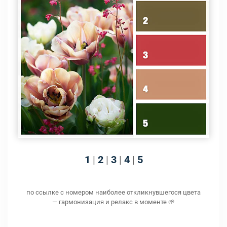
1
|
2
|
3
|
4
|
5
по ссылке с номером наиболее откликнувшегося цвета
— гармонизация и релакс в моменте 🌱