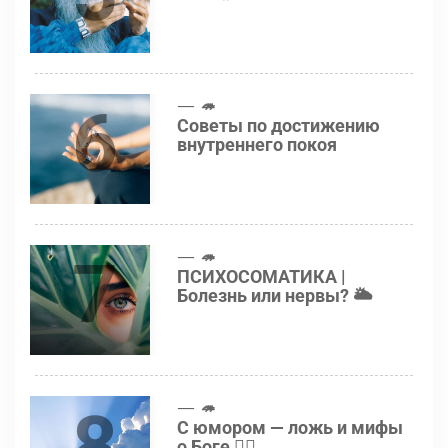
6
🦔
Советы по достижению
внутреннего покоя
7
🦔
ПСИХОСОМАТИКА |
Болезнь или нервы? 🌥
8
🦔
С юмором — ложь и мифы
о Боге 👍🏻