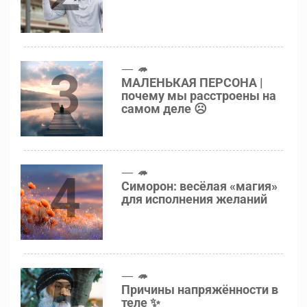
3
🦔
МАЛЕНЬКАЯ ПЕРСОНА |
почему мы расстроены на
самом деле ☹️
4
🦔
Симорон: весёлая «магия»
для исполнения желаний
5
🦔
Причины напряжённости в
теле ✨