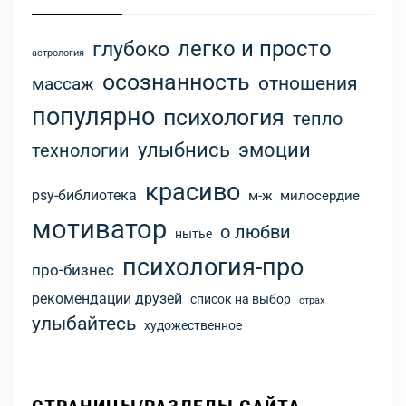
легко и просто
глубоко
астрология
осознанность
отношения
массаж
популярно
психология
тепло
улыбнись
эмоции
технологии
красиво
psy-библиотека
м-ж
милосердие
мотиватор
о любви
нытье
психология-про
про-бизнес
рекомендации друзей
список на выбор
страх
улыбайтесь
художественное