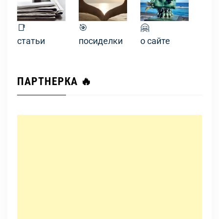
📑
🎯
🤗
статьи
посиделки
о сайте
ПАРТНЕРКА 🔥