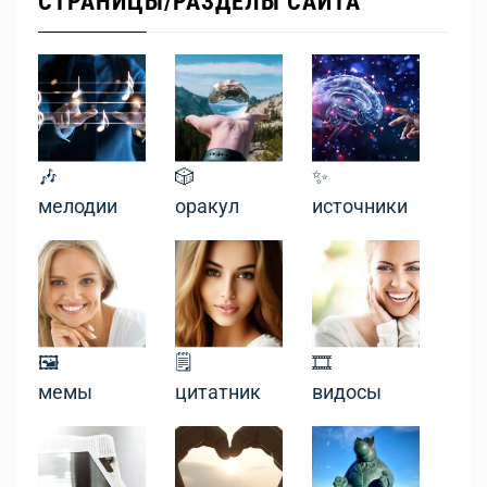
СТРАНИЦЫ/РАЗДЕЛЫ САЙТА
🎶
🎲
✨
мелодии
оракул
источники
🖼
🗒
🎞
мемы
цитатник
видосы