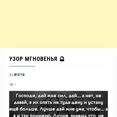
УЗОР МГНОВЕНЬЯ 🔮
:) | №3718
1