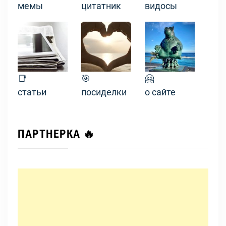
мемы
цитатник
видосы
📑
🎯
🤗
статьи
посиделки
о сайте
ПАРТНЕРКА 🔥