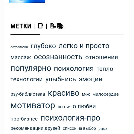
МЕТКИ | 📑 | 📝📚
легко и просто
глубоко
астрология
осознанность
отношения
массаж
популярно
психология
тепло
улыбнись
эмоции
технологии
красиво
psy-библиотека
м-ж
милосердие
мотиватор
о любви
нытье
психология-про
про-бизнес
рекомендации друзей
список на выбор
страх