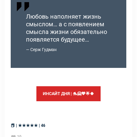
Любовь наполняет жизнь
смыслом… а с появлением
смысла жизни обязательно
появляется будущее…
Серж Гудман
ИНСАЙТ ДНЯ | 🐬🤗💖🌟🍀
📕 | ★★★★★ | 46
10