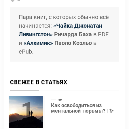
Пара книг, с которых обычно всё
начинается:
«Чайка Джонатан
Ливингстон
»
Ричарда Баха
в PDF
и
«Алхимик»
Паоло Коэльо
в
ePub
.
СВЕЖЕЕ В СТАТЬЯХ
1
🦔
Как освободиться из
ментальной тюрьмы? | ✨