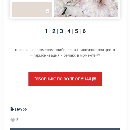
1
|
2
|
3
|
4
|
5
|
6
по ссылке с номером наиболее откликнувшегося цвета
— гармонизация и релакс в моменте 🌱
"СБОРНИК" ПО ВОЛЕ СЛУЧАЯ |🃏
📝 | №756
5