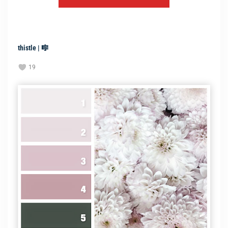
thistle | 🎼
19