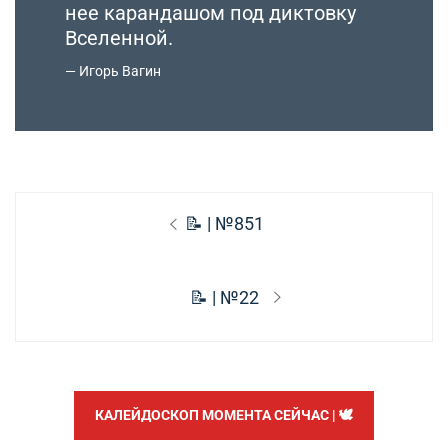
нее карандашом под диктовку
Вселенной.
Игорь Вагин
Навигация
Предыдущая
📝 | №851
по
запись:
записям
Следующая
📝 | №22
запись:
КАЛЕЙДОСКОП МОМЕНТА СЕЙЧАС | 🕊️