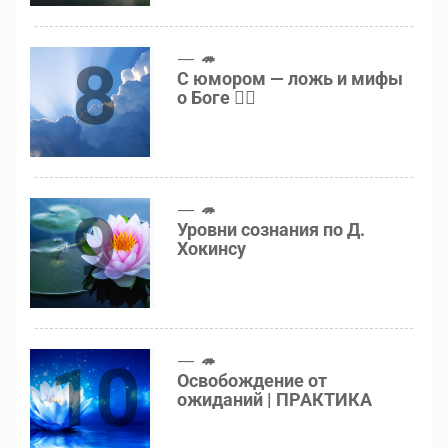
8
🦔
С юмором — ложь и мифы
о Боге 👍🏻
9
🦔
Уровни сознания по Д.
Хокинсу
10
🦔
Освобождение от
ожиданий | ПРАКТИКА