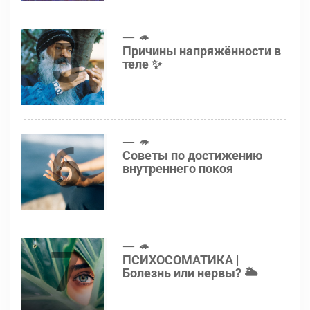
5
🦔
Причины напряжённости в
теле ✨
6
🦔
Советы по достижению
внутреннего покоя
7
🦔
ПСИХОСОМАТИКА |
Болезнь или нервы? 🌥