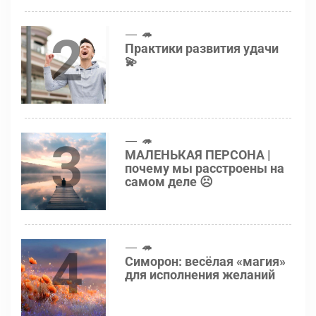
2
🦔
Практики развития удачи
💫
3
🦔
МАЛЕНЬКАЯ ПЕРСОНА |
почему мы расстроены на
самом деле ☹️
4
🦔
Симорон: весёлая «магия»
для исполнения желаний