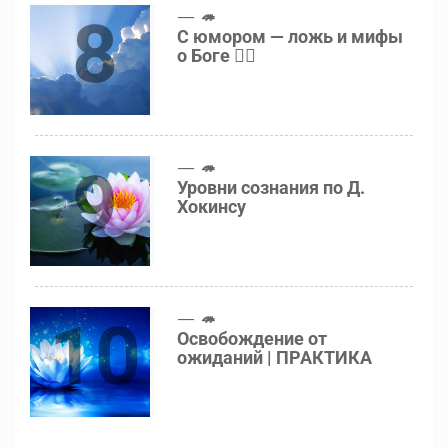
8
🦔
С юмором — ложь и мифы
о Боге 👍🏻
9
🦔
Уровни сознания по Д.
Хокинсу
10
🦔
Освобождение от
ожиданий | ПРАКТИКА