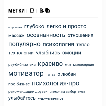
МЕТКИ | 📑 | 📝📚
легко и просто
глубоко
астрология
осознанность
отношения
массаж
популярно
психология
тепло
улыбнись
эмоции
технологии
красиво
psy-библиотека
м-ж
милосердие
мотиватор
о любви
нытье
психология-про
про-бизнес
рекомендации друзей
список на выбор
страх
улыбайтесь
художественное