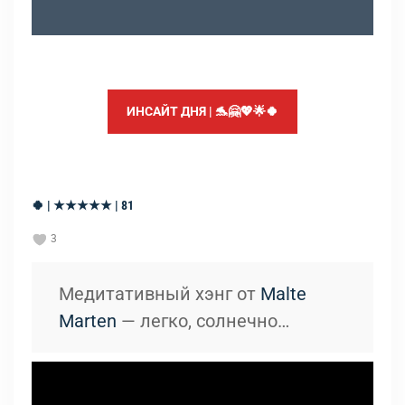
ИНСАЙТ ДНЯ | 🐬🤗💖🌟🍀
🍀 | ★★★★★ | 81
3
Медитативный хэнг от
Malte
Marten
— легко, солнечно…