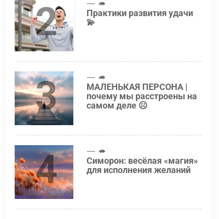
2
🦔
Практики развития удачи
💫
3
🦔
МАЛЕНЬКАЯ ПЕРСОНА |
почему мы расстроены на
самом деле ☹️
4
🦔
Симорон: весёлая «магия»
для исполнения желаний