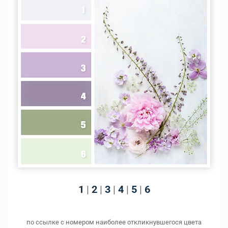
1
|
2
|
3
|
4
|
5
|
6
по ссылке с номером наиболее откликнувшегося цвета