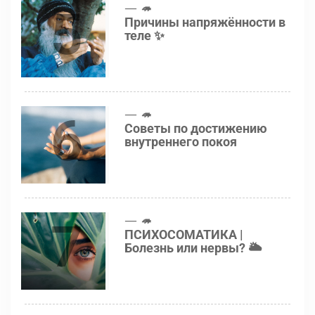
5
🦔
Причины напряжённости в
теле ✨
6
🦔
Советы по достижению
внутреннего покоя
7
🦔
ПСИХОСОМАТИКА |
Болезнь или нервы? 🌥