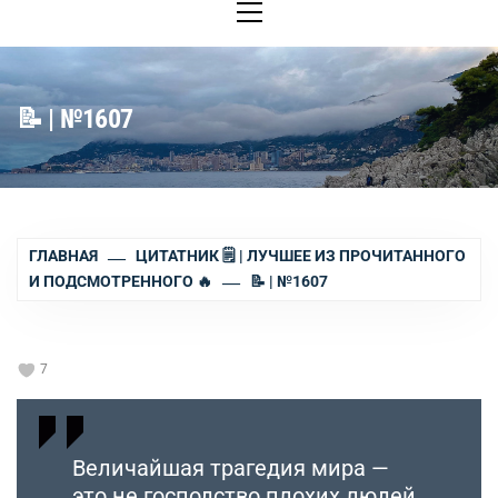
меню
📝 | №1607
ГЛАВНАЯ
ЦИТАТНИК 🗒 | ЛУЧШЕЕ ИЗ ПРОЧИТАННОГО
И ПОДСМОТРЕННОГО 🔥
📝 | №1607
7
Величайшая трагедия мира —
это не господство плохих людей,