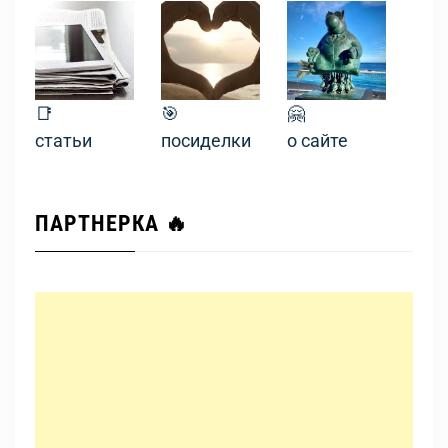
📑
🎯
🤗
статьи
посиделки
о сайте
ПАРТНЕРКА 🔥