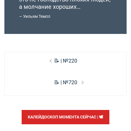
а молчание хороших…
Уильям Темпл
Навигация
Предыдущая
📝 | №220
по
запись:
записям
Следующая
📝 | №720
запись:
КАЛЕЙДОСКОП МОМЕНТА СЕЙЧАС | 🕊️