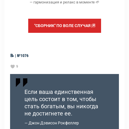
— гармонизация и релакс в моменте 🌱
"СБОРНИК" ПО ВОЛЕ СЛУЧАЯ |🃏
📝 | №1076
9
Если ваша единственная
цель состоит в том, чтобы
стать богатым, вы никогда
не достигнете ее.
Джон Дэвисон Рокфеллер