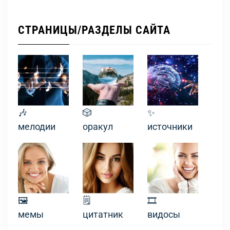
СТРАНИЦЫ/РАЗДЕЛЫ САЙТА
🎶
🎲
✨
мелодии
оракул
источники
🖼
🗒
🎞
мемы
цитатник
видосы