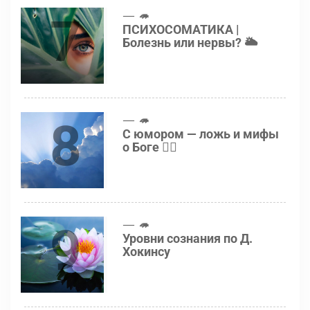
7
🦔
ПСИХОСОМАТИКА |
Болезнь или нервы? 🌥
8
🦔
С юмором — ложь и мифы
о Боге 👍🏻
9
🦔
Уровни сознания по Д.
Хокинсу