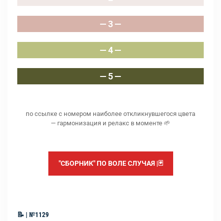
— 3 —
— 4 —
— 5 —
по ссылке с номером наиболее откликнувшегося цвета
— гармонизация и релакс в моменте 🌱
"СБОРНИК" ПО ВОЛЕ СЛУЧАЯ |🃏
📝 | №1129