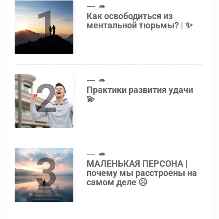
1
🦔
Как освободиться из
ментальной тюрьмы? | ✨
2
🦔
Практики развития удачи
💫
3
🦔
МАЛЕНЬКАЯ ПЕРСОНА |
почему мы расстроены на
самом деле ☹️