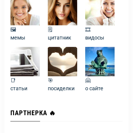
🖼
🗒
🎞
мемы
цитатник
видосы
📑
🎯
🤗
статьи
посиделки
о сайте
ПАРТНЕРКА 🔥