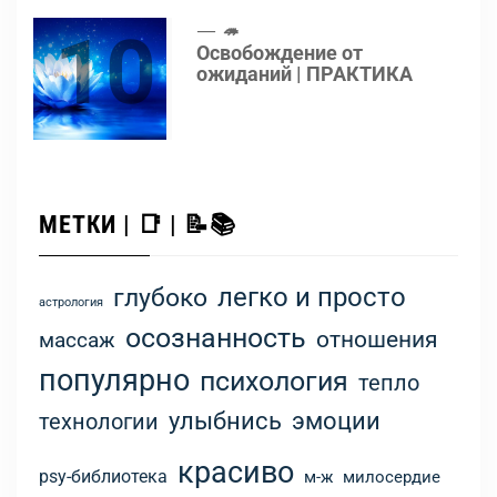
10
🦔
Освобождение от
ожиданий | ПРАКТИКА
МЕТКИ | 📑 | 📝📚
легко и просто
глубоко
астрология
осознанность
отношения
массаж
популярно
психология
тепло
улыбнись
эмоции
технологии
красиво
psy-библиотека
м-ж
милосердие