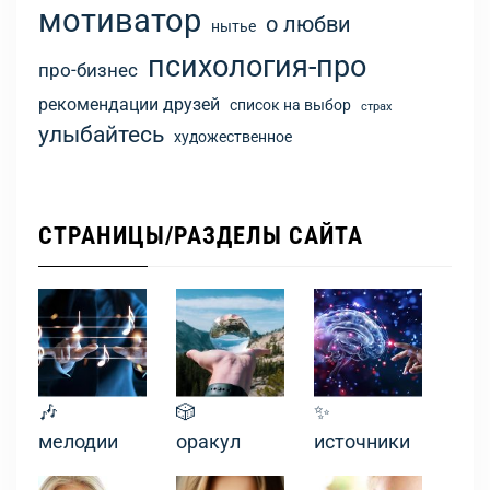
мотиватор
о любви
нытье
психология-про
про-бизнес
рекомендации друзей
список на выбор
страх
улыбайтесь
художественное
СТРАНИЦЫ/РАЗДЕЛЫ САЙТА
🎶
🎲
✨
мелодии
оракул
источники