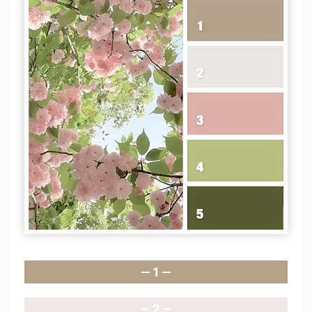
— 1 —
— 2 —