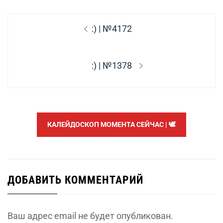
Навигация
Предыдущая
:) | №4172
по
запись:
записям
Следующая
:) | №1378
запись:
КАЛЕЙДОСКОП МОМЕНТА СЕЙЧАС | 🕊️
ДОБАВИТЬ КОММЕНТАРИЙ
Ваш адрес email не будет опубликован.