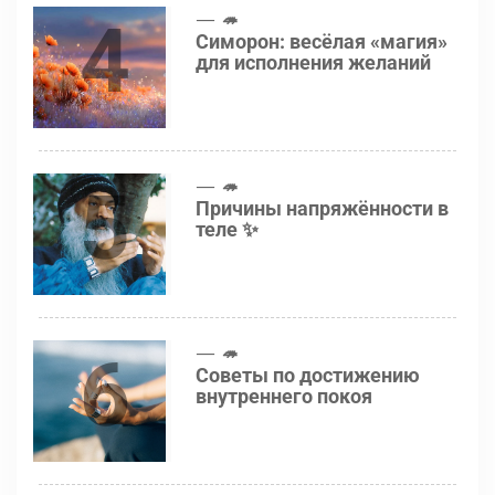
4
🦔
Симорон: весёлая «магия»
для исполнения желаний
5
🦔
Причины напряжённости в
теле ✨
6
🦔
Советы по достижению
внутреннего покоя