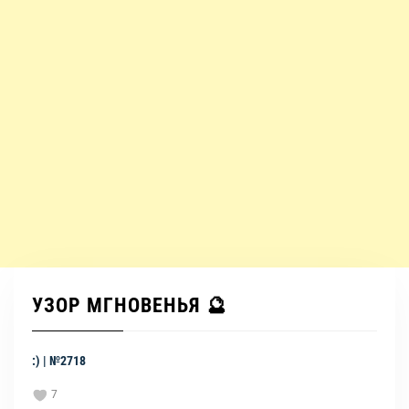
УЗОР МГНОВЕНЬЯ 🔮
:) | №2718
7