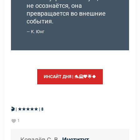
не осознаётся, она
превращается во внешние
события.
К. Юнг
ИНСАЙТ ДНЯ | 🐬🤗💖🌟🍀
🎬 | ★★★★★ | 8
1
Ковалёв С. В.,
Институт