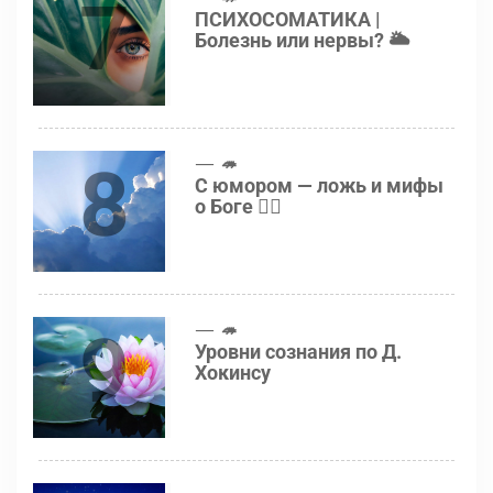
7
ПСИХОСОМАТИКА |
Болезнь или нервы? 🌥
8
🦔
С юмором — ложь и мифы
о Боге 👍🏻
9
🦔
Уровни сознания по Д.
Хокинсу