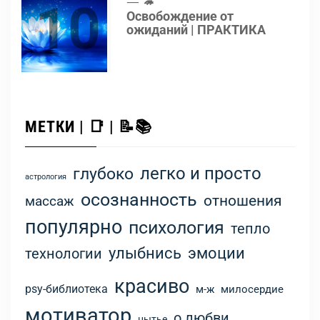
10
🦔
Освобождение от
ожиданий | ПРАКТИКА
МЕТКИ | 📑 | 📝📚
легко и просто
глубоко
астрология
осознанность
отношения
массаж
популярно
психология
тепло
улыбнись
эмоции
технологии
красиво
psy-библиотека
м-ж
милосердие
мотиватор
о любви
нытье