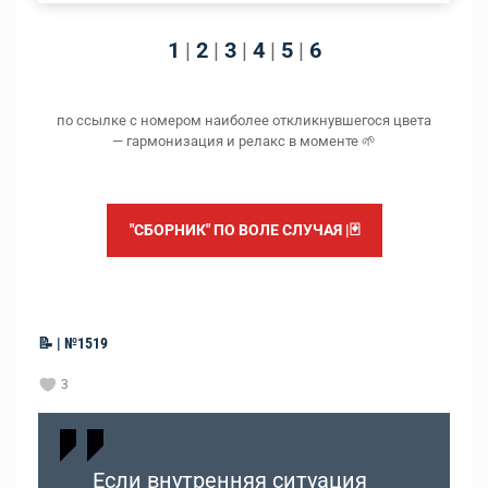
1
|
2
|
3
|
4
|
5
|
6
по ссылке с номером наиболее откликнувшегося цвета
— гармонизация и релакс в моменте 🌱
"СБОРНИК" ПО ВОЛЕ СЛУЧАЯ |🃏
📝 | №1519
3
Если внутренняя ситуация