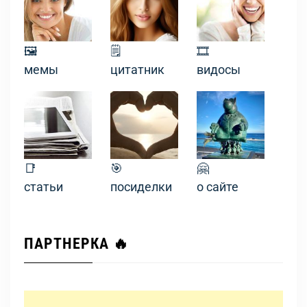
🖼
🗒
🎞
мемы
цитатник
видосы
📑
🎯
🤗
статьи
посиделки
о сайте
ПАРТНЕРКА 🔥