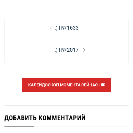
Навигация
Предыдущая
:) | №1633
по
запись:
записям
Следующая
:) | №2017
запись:
КАЛЕЙДОСКОП МОМЕНТА СЕЙЧАС | 🕊️
ДОБАВИТЬ КОММЕНТАРИЙ