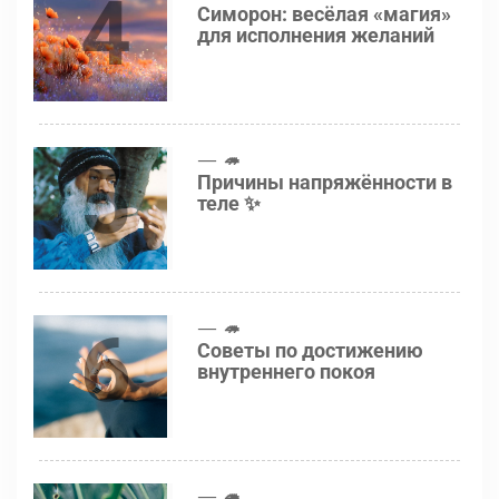
4
Симорон: весёлая «магия»
для исполнения желаний
5
🦔
Причины напряжённости в
теле ✨
6
🦔
Советы по достижению
внутреннего покоя
🦔