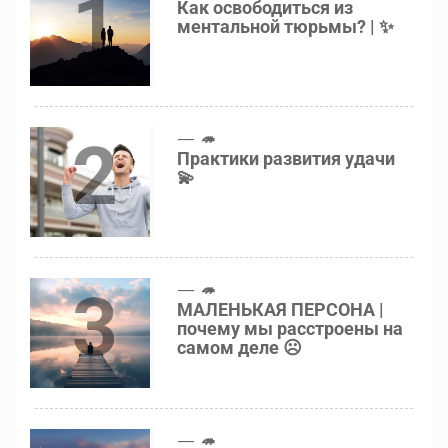
1
Как освободиться из
ментальной тюрьмы? | ✨
2
🦔
Практики развития удачи
💫
3
🦔
МАЛЕНЬКАЯ ПЕРСОНА |
почему мы расстроены на
самом деле ☹️
🦔