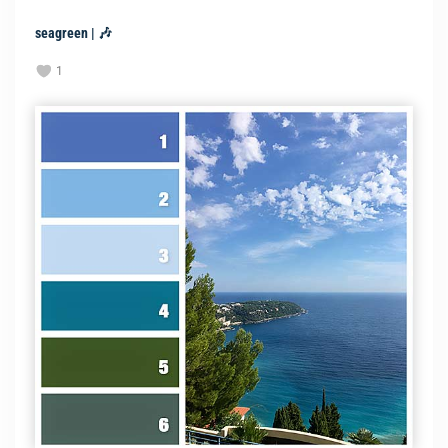
seagreen | 🎶
1