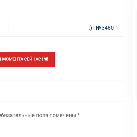
Следующая
:) | №3480
запись:
МОМЕНТА СЕЙЧАС | 🕊️
Обязательные поля помечены
*