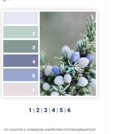
1
|
2
|
3
|
4
|
5
|
6
по ссылке с номером наиболее откликнувшегося