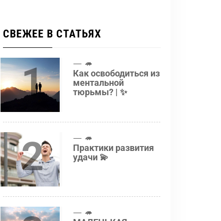
СВЕЖЕЕ В СТАТЬЯХ
1
🦔
Как освободиться из
ментальной
тюрьмы? | ✨
2
🦔
Практики развития
удачи 💫
🦔