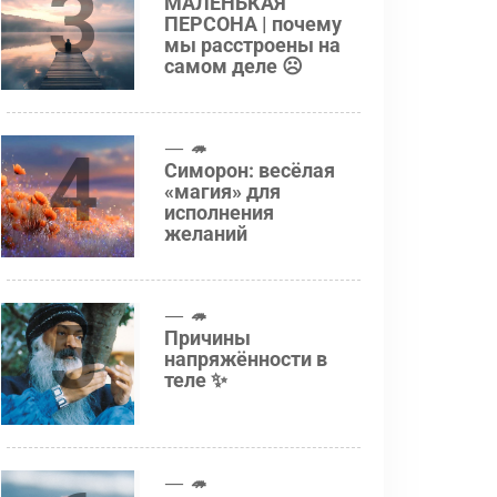
3
МАЛЕНЬКАЯ
ПЕРСОНА | почему
мы расстроены на
самом деле ☹️
4
🦔
Симорон: весёлая
«магия» для
исполнения
желаний
5
🦔
Причины
напряжённости в
теле ✨
🦔