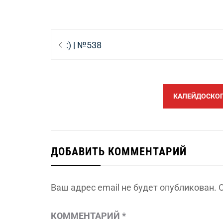
Навигация
Предыдущая
:) | №538
по
запись:
записям
КАЛЕЙДОСКОП 
ДОБАВИТЬ КОММЕНТАРИЙ
Ваш адрес email не будет опубликован.
КОММЕНТАРИЙ
*