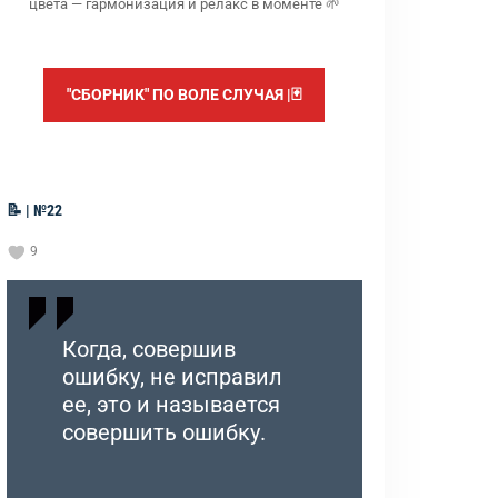
цвета — гармонизация и релакс в моменте 🌱
"СБОРНИК" ПО ВОЛЕ СЛУЧАЯ |🃏
📝 | №22
9
Когда, совершив
ошибку, не исправил
ее, это и называется
совершить ошибку.