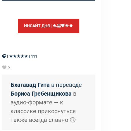
ИНСАЙТ ДНЯ | 🐬🤗💖🌟🍀
🎧 | ★★★★★ | 111
5
Бхагавад Гита
в переводе
Бориса Гребенщикова
в
аудио-формате — к
классике прикоснуться
также всегда славно 🙂