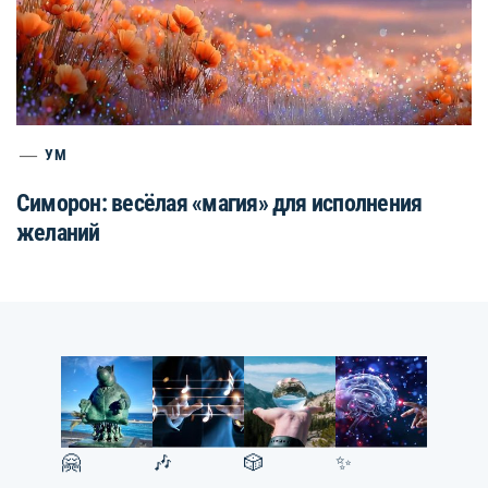
УМ
Симорон: весёлая «магия» для исполнения
желаний
🤗
🎶
🎲
✨