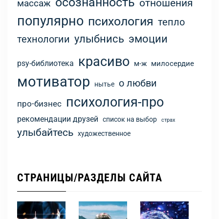
осознанность
отношения
массаж
популярно
психология
тепло
улыбнись
эмоции
технологии
красиво
psy-библиотека
м-ж
милосердие
мотиватор
о любви
нытье
психология-про
про-бизнес
рекомендации друзей
список на выбор
страх
улыбайтесь
художественное
СТРАНИЦЫ/РАЗДЕЛЫ САЙТА