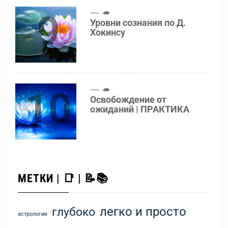
9
🦔
Уровни сознания по Д.
Хокинсу
10
🦔
Освобождение от
ожиданий | ПРАКТИКА
МЕТКИ | 📑 | 📝📚
легко и просто
глубоко
астрология