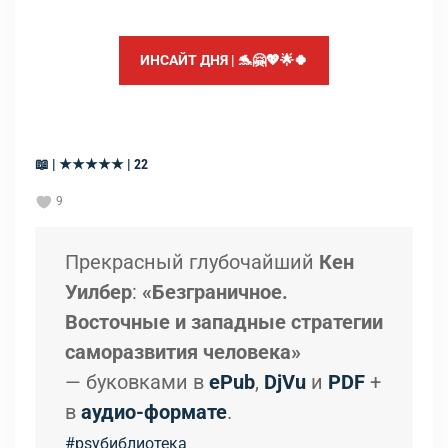
ИНСАЙТ ДНЯ | 🐬🤗💖🌟🍀
📖 | ★★★★★ | 22
9
Прекрасный глубочайший
Кен
Уилбер
:
«Безграничное.
Восточные и западные стратегии
саморазвития человека»
— буковками в
ePub
,
DjVu
и
PDF
+
в
аудио-формате
.
#psyбиблиотека