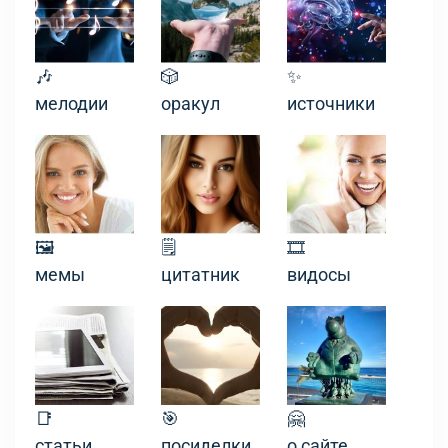
🎶
🎲
✨
мелодии
оракул
источники
🖼
🗒
🎞
мемы
цитатник
видосы
📑
🎯
🤗
статьи
посиделки
о сайте