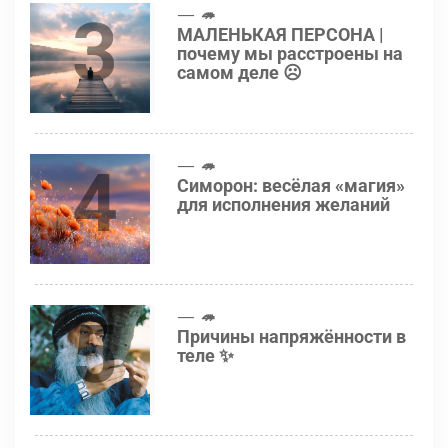
3
🦔
МАЛЕНЬКАЯ ПЕРСОНА |
почему мы расстроены на
самом деле ☹️
4
🦔
Симорон: весёлая «магия»
для исполнения желаний
5
🦔
Причины напряжённости в
теле ✨