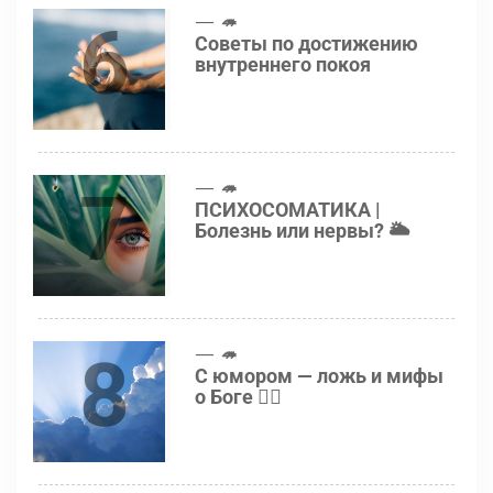
6
🦔
Советы по достижению
внутреннего покоя
7
🦔
ПСИХОСОМАТИКА |
Болезнь или нервы? 🌥
8
🦔
С юмором — ложь и мифы
о Боге 👍🏻