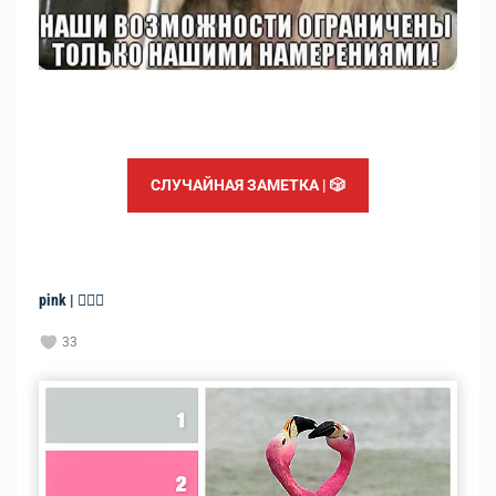
СЛУЧАЙНАЯ ЗАМЕТКА | 🎲
pink | 🧘🏻‍♀️
33