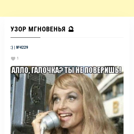
УЗОР МГНОВЕНЬЯ 🔮
:) | №4229
1