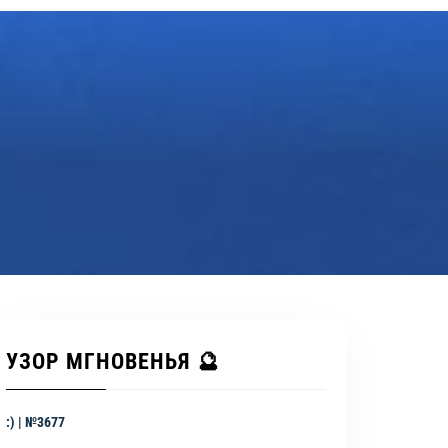
УЗОР МГНОВЕНЬЯ 🔮
:) | №3677