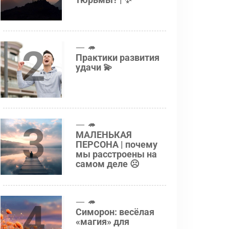
2
🦔
Практики развития
удачи 💫
3
🦔
МАЛЕНЬКАЯ
ПЕРСОНА | почему
мы расстроены на
самом деле ☹️
4
🦔
Симорон: весёлая
«магия» для