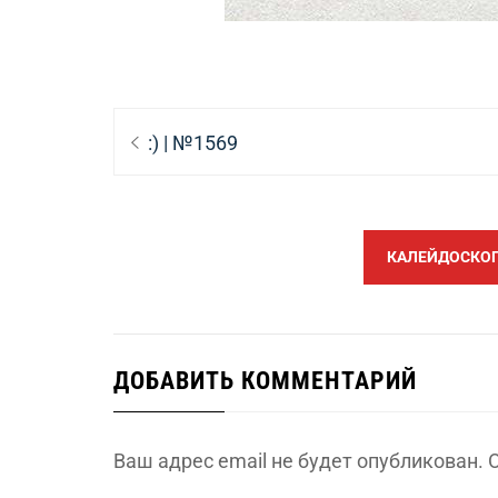
Навигация
Предыдущая
:) | №1569
по
запись:
записям
КАЛЕЙДОСКОП 
ДОБАВИТЬ КОММЕНТАРИЙ
Ваш адрес email не будет опубликован.