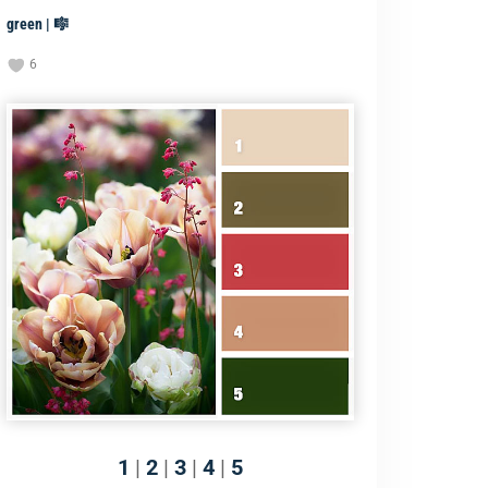
green | 🎼
6
1
|
2
|
3
|
4
|
5