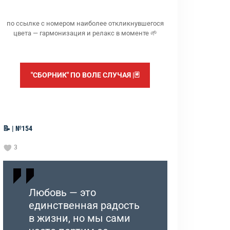
по ссылке с номером наиболее откликнувшегося
цвета — гармонизация и релакс в моменте 🌱
"СБОРНИК" ПО ВОЛЕ СЛУЧАЯ |🃏
📝 | №154
3
Любовь — это
единственная радость
в жизни, но мы сами