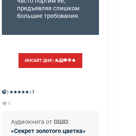
часто портим ее,
предъявляя слишком
большие требования.
ИНСАЙТ ДНЯ | 🐬🤗💖🌟🍀
🎧 | ★★★★★ | 7
5
Аудиокнига от
ОШО
:
«Секрет золотого цветка»