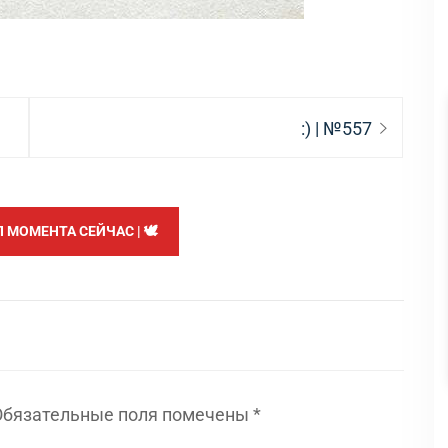
Следующая
:) | №557
запись:
МОМЕНТА СЕЙЧАС | 🕊️
Обязательные поля помечены
*