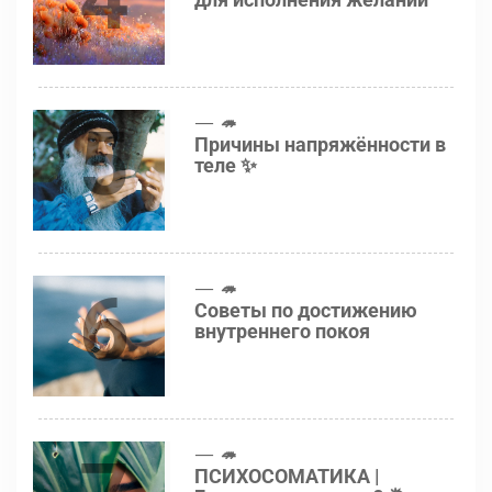
5
🦔
Причины напряжённости в
теле ✨
6
🦔
Советы по достижению
внутреннего покоя
🦔
ПСИХОСОМАТИКА |