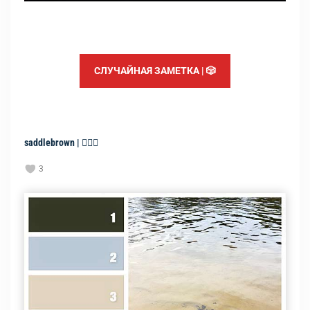
СЛУЧАЙНАЯ ЗАМЕТКА | 🎲
saddlebrown | 🧘🏻‍♀️
3