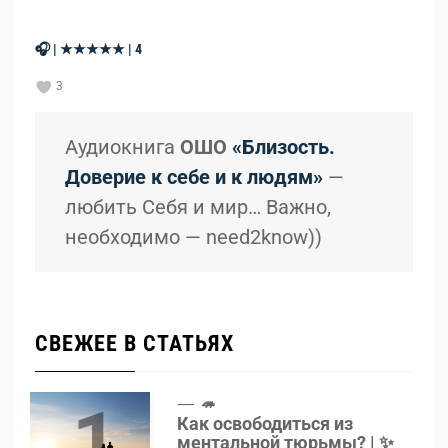
🎧 | ★★★★★ | 4
3
Аудиокнига
ОШО
«Близость.
Доверие к себе и к людям»
—
любить Себя и мир… Важно,
необходимо — need2know))
СВЕЖЕЕ В СТАТЬЯХ
1
🦔
Как освободиться из
ментальной тюрьмы? | ✨