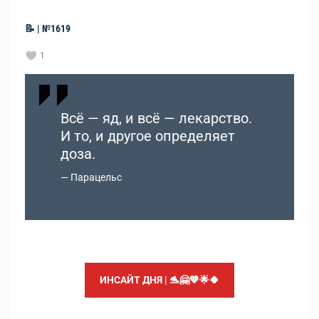
📝 | №1619
1
Всё — яд, и всё — лекарство.
И то, и другое определяет
доза.
Парацельс
ИНСАЙТ ДНЯ | 🐬🤗💖🌟🍀