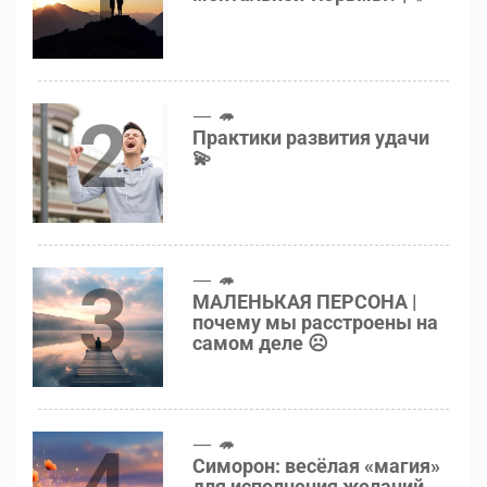
2
🦔
Практики развития удачи
💫
3
🦔
МАЛЕНЬКАЯ ПЕРСОНА |
почему мы расстроены на
самом деле ☹️
4
🦔
Симорон: весёлая «магия»
для исполнения желаний