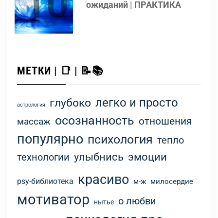
10
ожиданий | ПРАКТИКА
МЕТКИ | 📑 | 📝📚
легко и просто
глубоко
астрология
осознанность
отношения
массаж
популярно
психология
тепло
улыбнись
эмоции
технологии
красиво
psy-библиотека
м-ж
милосердие
мотиватор
о любви
нытье