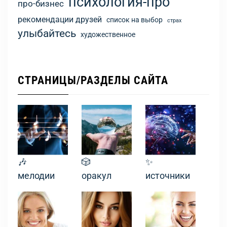
психология-про
про-бизнес
рекомендации друзей
список на выбор
страх
улыбайтесь
художественное
СТРАНИЦЫ/РАЗДЕЛЫ САЙТА
🎶
🎲
✨
мелодии
оракул
источники