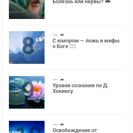
7
Болезнь или нервы? 🌥
8
🦔
С юмором — ложь и мифы
о Боге 👍🏻
9
🦔
Уровни сознания по Д.
Хокинсу
🦔
Освобождение от