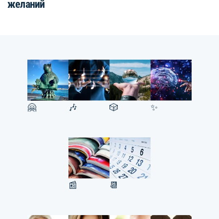
желаний
🤗
🎶
🎲
✨
📰
📆