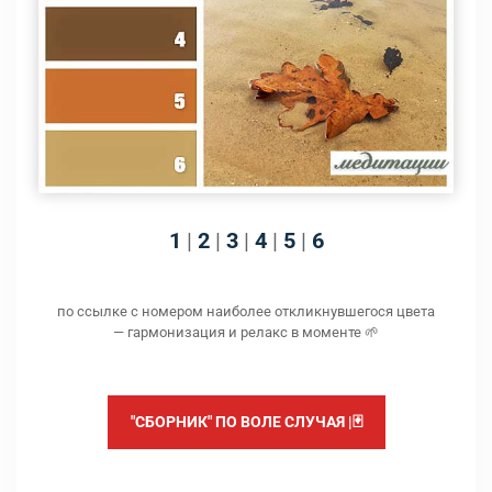
1
|
2
|
3
|
4
|
5
|
6
по ссылке с номером наиболее откликнувшегося цвета
— гармонизация и релакс в моменте 🌱
"СБОРНИК" ПО ВОЛЕ СЛУЧАЯ |🃏