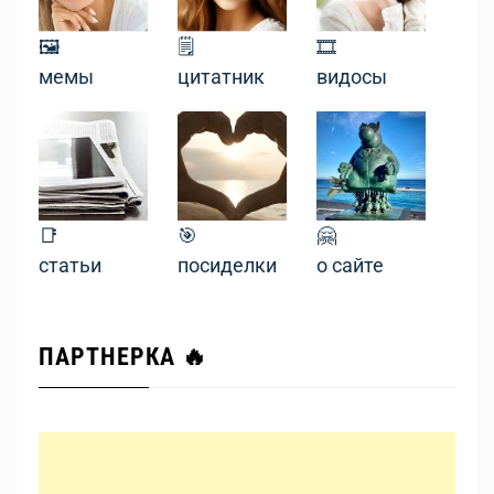
🖼
🗒
🎞
мемы
цитатник
видосы
📑
🎯
🤗
статьи
посиделки
о сайте
ПАРТНЕРКА 🔥