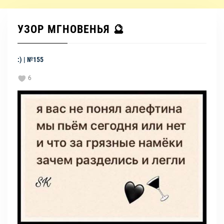
УЗОР МГНОВЕНЬЯ 🔮
:) | №155
6