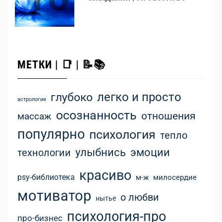
МЕТКИ | 📑 | 📝📚
легко и просто
глубоко
астрология
осознанность
отношения
массаж
популярно
психология
тепло
улыбнись
эмоции
технологии
красиво
psy-библиотека
м-ж
милосердие
мотиватор
о любви
нытье
психология-про
про-бизнес