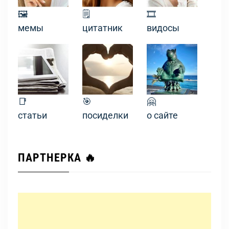
🖼
🗒
🎞
мемы
цитатник
видосы
📑
🎯
🤗
статьи
посиделки
о сайте
ПАРТНЕРКА 🔥