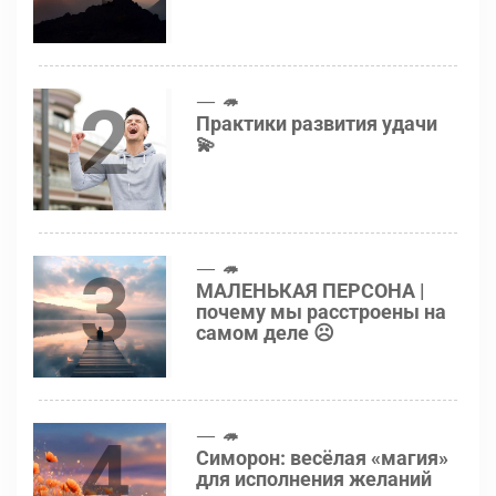
2
🦔
Практики развития удачи
💫
3
🦔
МАЛЕНЬКАЯ ПЕРСОНА |
почему мы расстроены на
самом деле ☹️
4
🦔
Симорон: весёлая «магия»
для исполнения желаний