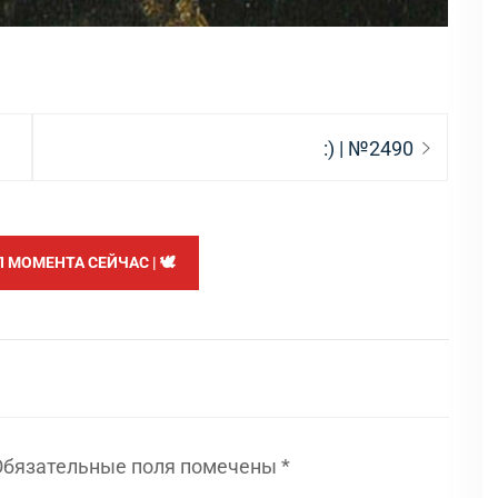
Следующая
:) | №2490
запись:
МОМЕНТА СЕЙЧАС | 🕊️
Обязательные поля помечены
*