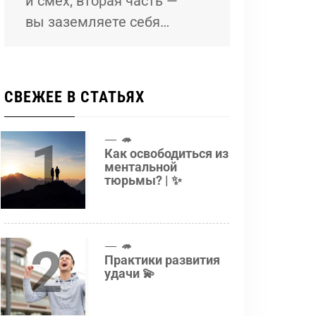
и смех; вторая часть —
вы заземляете себя…
СВЕЖЕЕ В СТАТЬЯХ
1
🦔
Как освободиться из
ментальной
тюрьмы? | ✨
2
🦔
Практики развития
удачи 💫