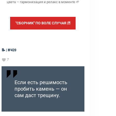
цвета — гармонизация и релакс в моменте 🌱
"СБОРНИК" ПО ВОЛЕ СЛУЧАЯ |🃏
📝 | №420
7
Если есть решимость
пробить камень — он
сам даст трещину.