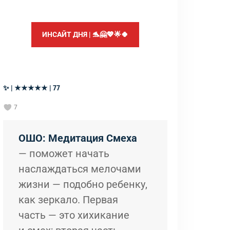
ИНСАЙТ ДНЯ | 🐬🤗💖🌟🍀
✨ | ★★★★★ | 77
7
ОШО: Медитация Смеха
— поможет начать
наслаждаться мелочами
жизни — подобно ребенку,
как зеркало. Первая
часть — это хихикание