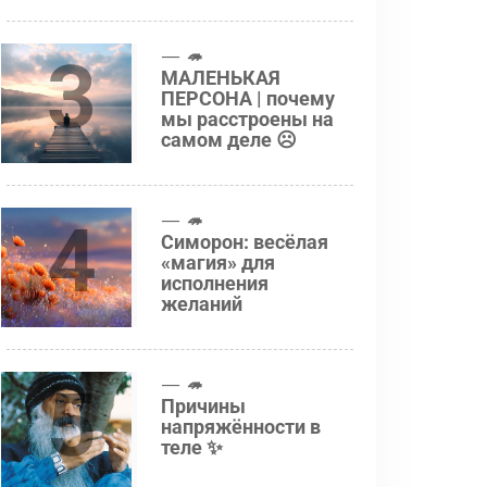
3
🦔
МАЛЕНЬКАЯ
ПЕРСОНА | почему
мы расстроены на
самом деле ☹️
4
🦔
Симорон: весёлая
«магия» для
исполнения
желаний
5
🦔
Причины
напряжённости в
теле ✨