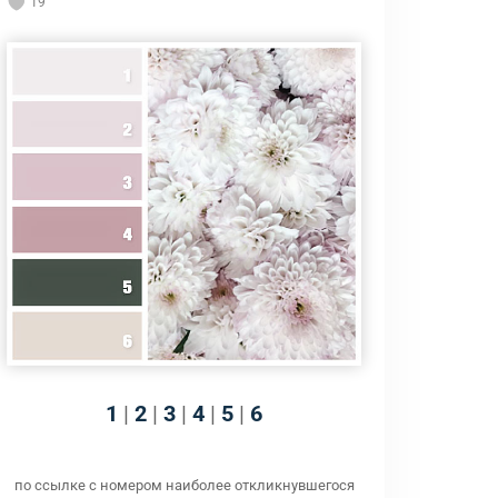
19
1
|
2
|
3
|
4
|
5
|
6
по ссылке с номером наиболее откликнувшегося