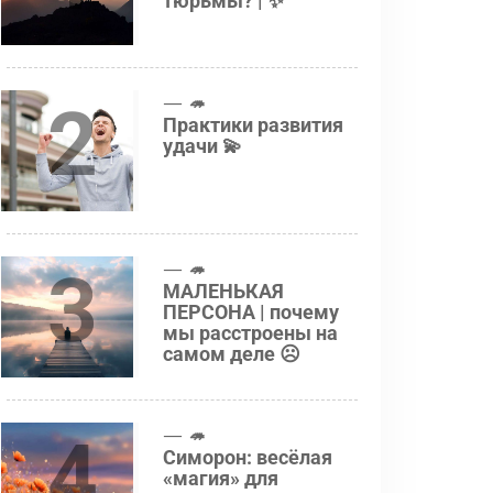
тюрьмы? | ✨
2
🦔
Практики развития
удачи 💫
3
🦔
МАЛЕНЬКАЯ
ПЕРСОНА | почему
мы расстроены на
самом деле ☹️
4
🦔
Симорон: весёлая
«магия» для