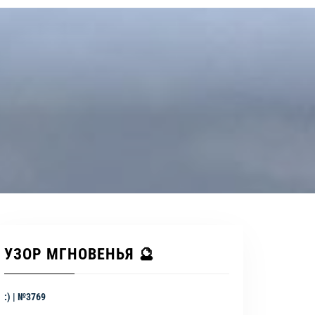
УЗОР МГНОВЕНЬЯ 🔮
:) | №3769