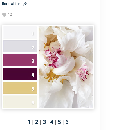
floralwhite | 🎶
12
1
|
2
|
3
|
4
|
5
|
6