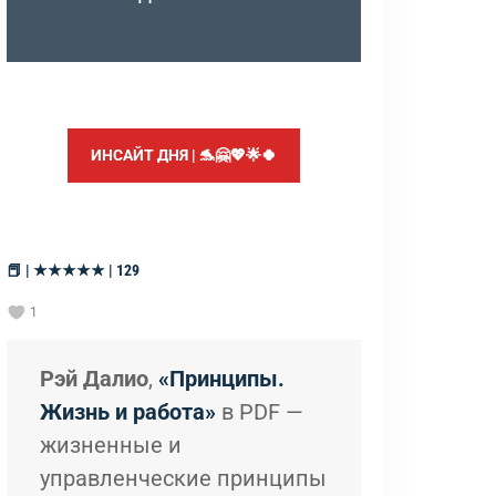
ИНСАЙТ ДНЯ | 🐬🤗💖🌟🍀
📕 | ★★★★★ | 129
1
Рэй Далио
,
«Принципы.
Жизнь и работа»
в PDF —
жизненные и
управленческие принципы