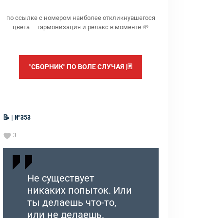
по ссылке с номером наиболее откликнувшегося
цвета — гармонизация и релакс в моменте 🌱
"СБОРНИК" ПО ВОЛЕ СЛУЧАЯ |🃏
📝 | №353
3
Не существует
никаких попыток. Или
ты делаешь что-то,
или не делаешь.