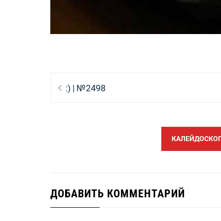
Навигация
Предыдущая
:) | №2498
по
запись:
записям
КАЛЕЙДОСКОП 
ДОБАВИТЬ КОММЕНТАРИЙ