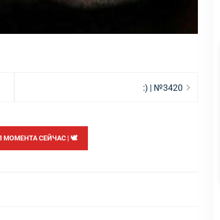
Следующая
:) | №3420
запись:
МОМЕНТА СЕЙЧАС | 🕊️