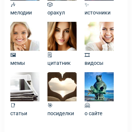
🎶
🎲
✨
мелодии
оракул
источники
🖼
🗒
🎞
мемы
цитатник
видосы
📑
🎯
🤗
статьи
посиделки
о сайте