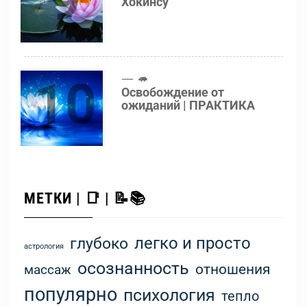
9
Хокинсу
10
🦔
Освобождение от
ожиданий | ПРАКТИКА
МЕТКИ | 📑 | 📝📚
легко и просто
глубоко
астрология
осознанность
отношения
массаж
популярно
психология
тепло