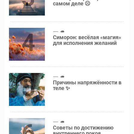
самом деле ☹️
4
🦔
Симорон: весёлая «магия»
для исполнения желаний
5
🦔
Причины напряжённости в
теле ✨
6
🦔
Советы по достижению
внутреннего покоя