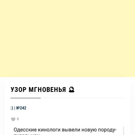
УЗОР МГНОВЕНЬЯ 🔮
:) | №242
6