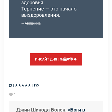
здоровья.
Терпение — это начало
выздоровления.
Авиценна
ИНСАЙТ ДНЯ | 🐬🤗💖🌟🍀
📕 | ★★★★★ | 155
1
Джин Шинода Болен
:
«Боги в