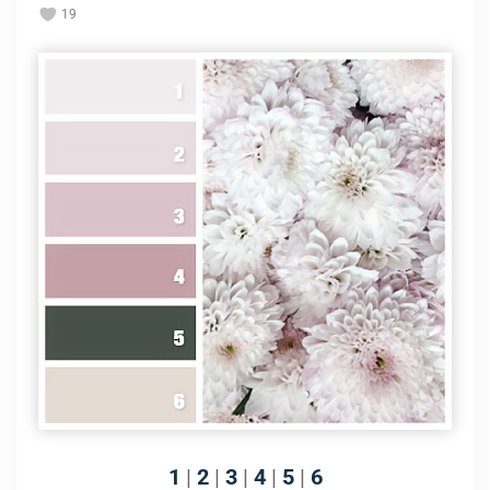
19
1
|
2
|
3
|
4
|
5
|
6