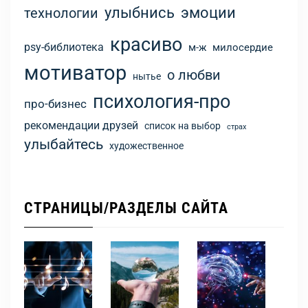
улыбнись
эмоции
технологии
красиво
psy-библиотека
м-ж
милосердие
мотиватор
о любви
нытье
психология-про
про-бизнес
рекомендации друзей
список на выбор
страх
улыбайтесь
художественное
СТРАНИЦЫ/РАЗДЕЛЫ САЙТА