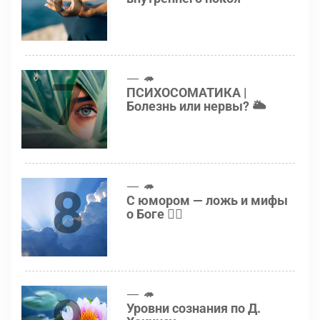
7
🦔
ПСИХОСОМАТИКА |
Болезнь или нервы? 🌥
8
🦔
С юмором — ложь и мифы
о Боге 👍🏻
🦔
Уровни сознания по Д.