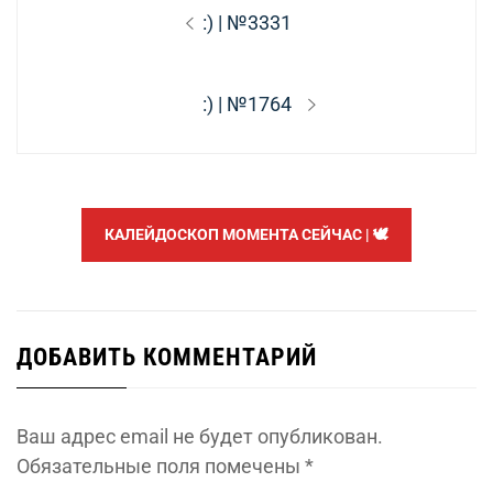
Навигация
Предыдущая
:) | №3331
по
запись:
записям
Следующая
:) | №1764
запись:
КАЛЕЙДОСКОП МОМЕНТА СЕЙЧАС | 🕊️
ДОБАВИТЬ КОММЕНТАРИЙ
Ваш адрес email не будет опубликован.
Обязательные поля помечены
*