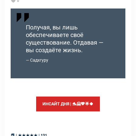
0
Получая, вы лишь
обеспечиваете своё
существование. Отдавая —
вы создаёте жизнь.
Садхгуру
ИНСАЙТ ДНЯ | 🐬🤗💖🌟🍀
📕 | ★★★★★ | 131