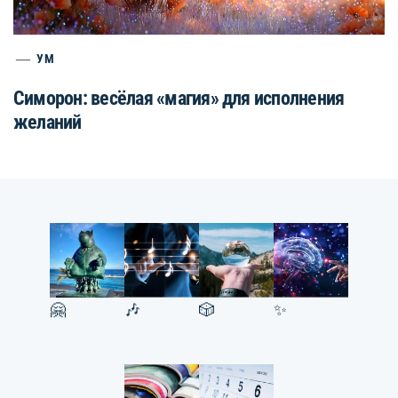
УМ
Симорон: весёлая «магия» для исполнения
желаний
🤗
🎶
🎲
✨