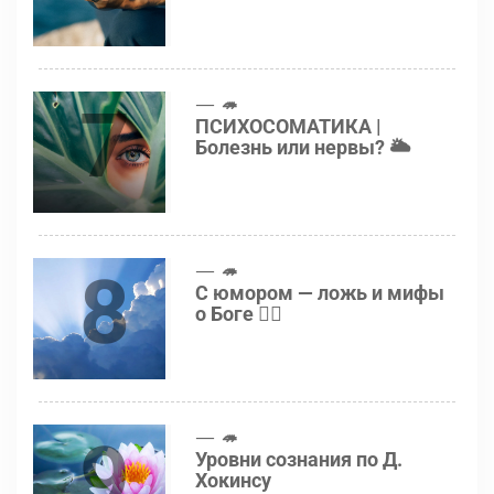
7
🦔
ПСИХОСОМАТИКА |
Болезнь или нервы? 🌥
8
🦔
С юмором — ложь и мифы
о Боге 👍🏻
9
🦔
Уровни сознания по Д.
Хокинсу