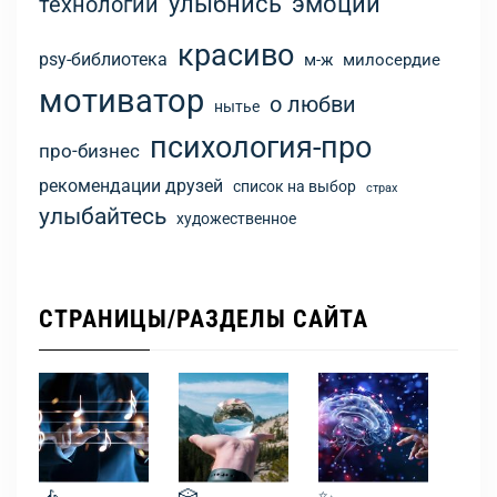
улыбнись
эмоции
технологии
красиво
psy-библиотека
м-ж
милосердие
мотиватор
о любви
нытье
психология-про
про-бизнес
рекомендации друзей
список на выбор
страх
улыбайтесь
художественное
СТРАНИЦЫ/РАЗДЕЛЫ САЙТА