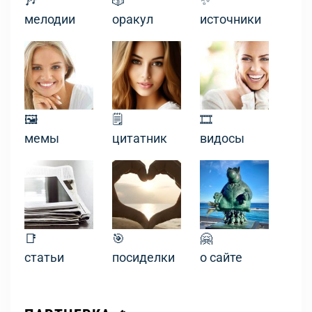
🎶
🎲
✨
мелодии
оракул
источники
🖼
🗒
🎞
мемы
цитатник
видосы
📑
🎯
🤗
статьи
посиделки
о сайте