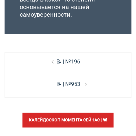
основывается на нашей
самоуверенности.
Навигация
Предыдущая
📝 | №196
по
запись:
записям
Следующая
📝 | №953
запись:
КАЛЕЙДОСКОП МОМЕНТА СЕЙЧАС | 🕊️