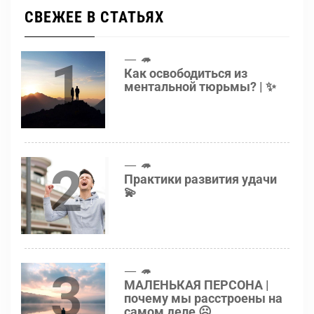
СВЕЖЕЕ В СТАТЬЯХ
1
🦔
Как освободиться из
ментальной тюрьмы? | ✨
2
🦔
Практики развития удачи
💫
3
🦔
МАЛЕНЬКАЯ ПЕРСОНА |
почему мы расстроены на
самом деле ☹️