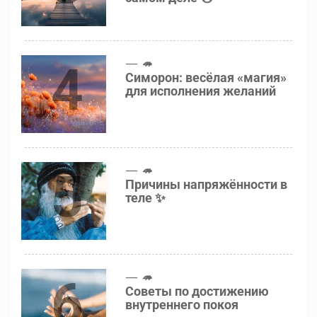
4
🦔
Симорон: весёлая «магия»
для исполнения желаний
5
🦔
Причины напряжённости в
теле ✨
6
🦔
Советы по достижению
внутреннего покоя