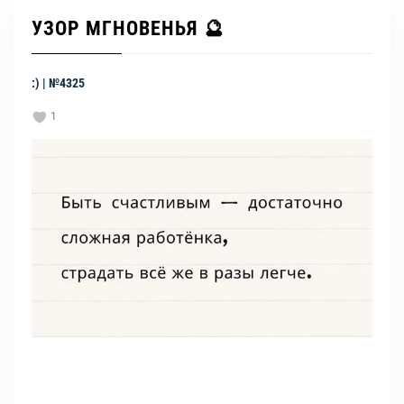
УЗОР МГНОВЕНЬЯ 🔮
:) | №4325
1