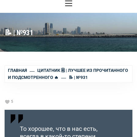
меню
📝 | №931
ГЛАВНАЯ
ЦИТАТНИК 🗒 | ЛУЧШЕЕ ИЗ ПРОЧИТАННОГО
И ПОДСМОТРЕННОГО 🔥
📝 | №931
5
То хорошее, что в нас есть,
всегда в какой-то степени