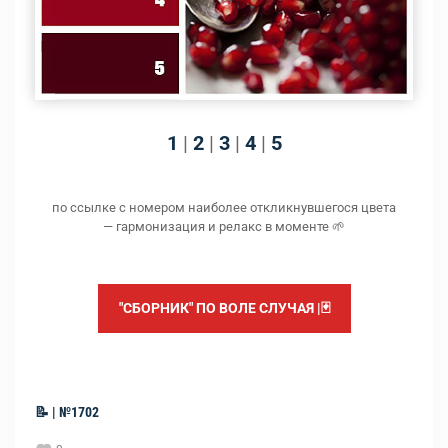
1
|
2
|
3
|
4
|
5
по ссылке с номером наиболее откликнувшегося цвета
— гармонизация и релакс в моменте 🌱
"СБОРНИК" ПО ВОЛЕ СЛУЧАЯ |🃏
📝 | №1702