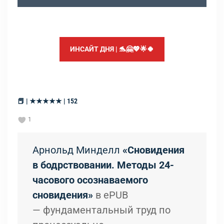
ИНСАЙТ ДНЯ | 🐬🤗💖🌟🍀
📕 | ★★★★★ | 152
1
Арнольд Минделл
«Сновидения
в бодрствовании. Методы 24-
часового осознаваемого
сновидения»
в ePUB
— фундаментальный труд по