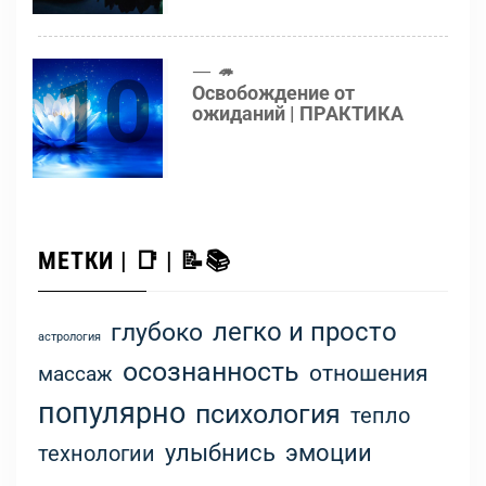
10
🦔
Освобождение от
ожиданий | ПРАКТИКА
МЕТКИ | 📑 | 📝📚
легко и просто
глубоко
астрология
осознанность
отношения
массаж
популярно
психология
тепло
улыбнись
эмоции
технологии