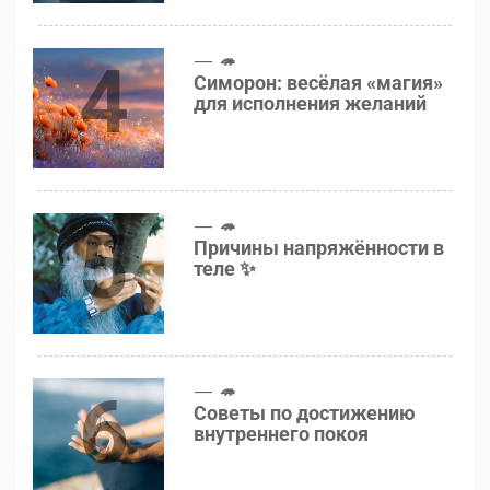
4
🦔
Симорон: весёлая «магия»
для исполнения желаний
5
🦔
Причины напряжённости в
теле ✨
6
🦔
Советы по достижению
внутреннего покоя