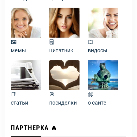
🖼
🗒
🎞
мемы
цитатник
видосы
📑
🎯
🤗
статьи
посиделки
о сайте
ПАРТНЕРКА 🔥