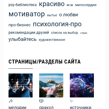
красиво
psy-библиотека
м-ж
милосердие
мотиватор
о любви
нытье
психология-про
про-бизнес
рекомендации друзей
список на выбор
страх
улыбайтесь
художественное
СТРАНИЦЫ/РАЗДЕЛЫ САЙТА
🎶
🎲
✨
мелодии
оракул
источники