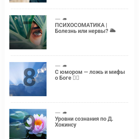
7
🦔
ПСИХОСОМАТИКА |
Болезнь или нервы? 🌥
8
🦔
С юмором — ложь и мифы
о Боге 👍🏻
9
🦔
Уровни сознания по Д.
Хокинсу