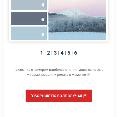
1
|
2
|
3
|
4
|
5
|
6
по ссылке с номером наиболее откликнувшегося цвета
— гармонизация и релакс в моменте 🌱
"СБОРНИК" ПО ВОЛЕ СЛУЧАЯ |🃏