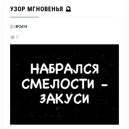
УЗОР МГНОВЕНЬЯ 🔮
:) | №2419
3