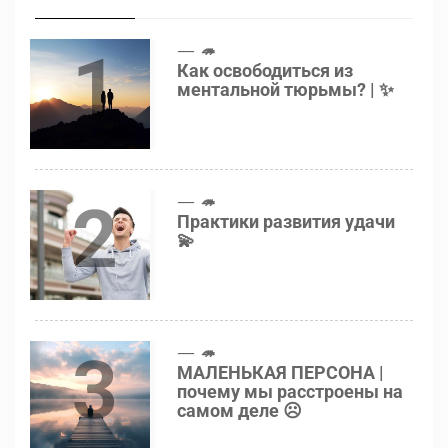
1
🦔
Как освободиться из
ментальной тюрьмы? | ✨
2
🦔
Практики развития удачи
💫
3
🦔
МАЛЕНЬКАЯ ПЕРСОНА |
почему мы расстроены на
самом деле ☹️